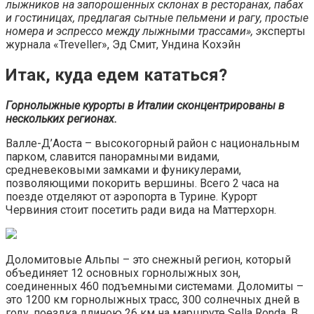
лыжников на запорошенных склонах в ресторанах, пабах
и гостиницах, предлагая сытные пельмени и рагу, простые
номера и эспрессо между лыжными трассами», э
ксперты
журнала «Treveller», Эд Смит, Ундина Кохэйн
Итак, куда едем кататься?
Горнолыжные курорты в Италии сконцентрированы в
нескольких регионах.
Валле-Д’Аоста – высокогорный район с национальным
парком, славится панорамными видами,
средневековыми замками и фуникулерами,
позволяющими покорить вершины. Всего 2 часа на
поезде отделяют от аэропорта в Турине. Курорт
Червиния стоит посетить ради вида на Маттерхорн.
Доломитовые Альпы – это снежный регион, который
объединяет 12 основных горнолыжных зон,
соединенных 460 подъемными системами. Доломиты –
это 1200 км горнолыжных трасс, 300 солнечных дней в
году, поездка длиною 26 км на маршруте Sella Ronda. В