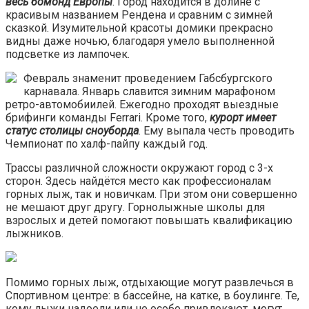
весь бомонд Европы
. Город находится в долине с
красивым названием Рендена и сравним с зимней
сказкой. Изумительной красоты домики прекрасно
видны даже ночью, благодаря умело выполненной
подсветке из лампочек.
Февраль знаменит проведением Габсбургского
карнавала. Январь славится зимним марафоном
ретро-автомобиилей. Ежегодно проходят выездные
брифинги команды Ferrari. Кроме того,
курорт имеет
статус столицы сноуборда
. Ему выпала честь проводить
Чемпионат по халф-пайпу каждый год.
Трассы различной сложности окружают город с 3-х
сторон. Здесь найдётся место как профессионалам
горных лыж, так и новичкам. При этом они совершенно
не мешают друг другу. Горнолыжные школы для
взрослых и детей помогают повышать квалификацию
лыжников.
Помимо горных лыж, отдыхающие могут развлечься в
Спортивном центре: в бассейне, на катке, в боулинге. Те,
кому лыжи надоели или не особо привлекают, могут