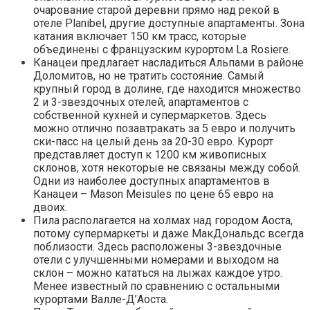
очарование старой деревни прямо над рекой в
отеле Planibel, другие доступные апартаменты. Зона
катания включает 150 км трасс, которые
объединены с французским курортом La Rosiere.
Канацеи предлагает насладиться Альпами в районе
Доломитов, но не тратить состояние. Самый
крупный город в долине, где находится множество
2 и 3-звездочных отелей, апартаментов с
собственной кухней и супермаркетов. Здесь
можно отлично позавтракать за 5 евро и получить
ски-пасс на целый день за 20-30 евро. Курорт
представляет доступ к 1200 км живописных
склонов, хотя некоторые не связаны между собой.
Одни из наиболее доступных апартаментов в
Канацеи – Mason Meisules по цене 65 евро на
двоих.
Пила располагается на холмах над городом Аоста,
потому супермаркеты и даже МакДональдс всегда
поблизости. Здесь расположены 3-звездочные
отели с улучшенными номерами и выходом на
склон – можно кататься на лыжах каждое утро.
Менее известный по сравнению с остальными
курортами Валле-Д’Аоста.