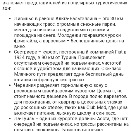
включает представителей из популярных туристических
зон:
Ливиньо в районе Альта-Вальтеллина – это 30 км
начинающих трасс, огромные снежные парки,
места для пикника с надувными горками и
площадка из снега. Молодежи понравятся уроки
фристайла, а взрослым – беспошлинные цены на
вино.
Сестриере – курорт, построенный компанией Fiat в
1934 году, в 90 км от Турина. Привлекает
отсутствием очередей на подъемниках, чистотой
склонов и удобством для начинающих. Ски-пасс
Млечного пути предлагает один бесплатный день
катания на французских трассах.
Червиния разделяет горнолыжную зону с
роскошным швейцарским курортом Церматт, но
стоит намного дешевле. В городе полно вариантов
для проживания, от квартир в цокольных этажах
до роскошных отелей, таких как Club Med, где цена
включает питание, лыжную школу и ски-пасс.
Ла-Туиль – один из курортов долины Аоста, где нет
очередей на подъемниках, но трассы рассчитаны на
опытных лыжников. Туристов встречает