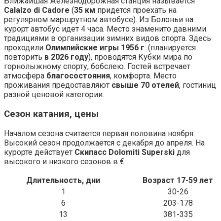
Ближайшая железнодорожная станция называется
Calalzo di Cadore
(
35 км
придется проехать на
регулярном маршрутном автобусе). Из Болоньи на
курорт автобус идет 4 часа. Место знаменито давними
традициями в организации зимних видов спорта. Здесь
проходили
Олимпийские игры 1956 г
. (планируется
повторить
в 2026 году
), проводятся Кубки мира по
горнолыжному спорту, бобслею. Гостей встречает
атмосфера
благосостояния
, комфорта. Место
проживания предоставляют
свыше 70 отелей
, гостиниц
разной ценовой категории.
Сезон катания, цены
Началом сезона считается первая половина ноября.
Высокий сезон продолжается с декабря до апреля. На
курорте действует
Скипасс Dolomiti Superski
для
высокого и низкого сезонов в €:
Длительность, дни
Возраст 17-59 лет
1
30-26
6
203-178
13
381-335