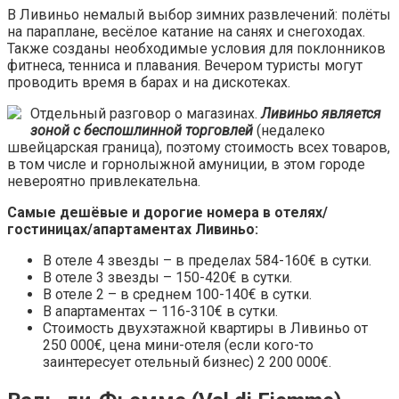
В Ливиньо немалый выбор зимних развлечений: полёты
на параплане, весёлое катание на санях и снегоходах.
Также созданы необходимые условия для поклонников
фитнеса, тенниса и плавания. Вечером туристы могут
проводить время в барах и на дискотеках.
Отдельный разговор о магазинах.
Ливиньо является
зоной с беспошлинной торговлей
(недалеко
швейцарская граница), поэтому стоимость всех товаров,
в том числе и горнолыжной амуниции, в этом городе
невероятно привлекательна.
Самые дешёвые и дорогие номера в отелях/
гостиницах/апартаментах Ливиньо:
В отеле 4 звезды – в пределах 584-160€ в сутки.
В отеле 3 звезды – 150-420€ в сутки.
В отеле 2 – в среднем 100-140€ в сутки.
В апартаментах – 116-310€ в сутки.
Стоимость двухэтажной квартиры в Ливиньо от
250 000€, цена мини-отеля (если кого-то
заинтересует отельный бизнес) 2 200 000€.