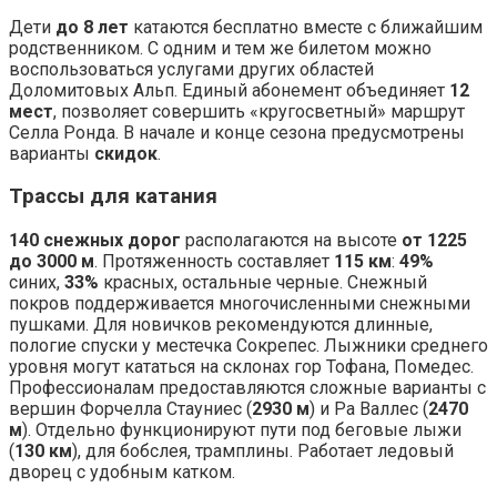
Дети
до 8 лет
катаются бесплатно вместе с ближайшим
родственником. С одним и тем же билетом можно
воспользоваться услугами других областей
Доломитовых Альп. Единый абонемент объединяет
12
мест
, позволяет совершить «кругосветный» маршрут
Селла Ронда. В начале и конце сезона предусмотрены
варианты
скидок
.
Трассы для катания
140 снежных дорог
располагаются на высоте
от 1225
до 3000 м
. Протяженность составляет
115 км
:
49%
синих,
33%
красных, остальные черные. Снежный
покров поддерживается многочисленными снежными
пушками. Для новичков рекомендуются длинные,
пологие спуски у местечка Сокрепес. Лыжники среднего
уровня могут кататься на склонах гор Тофана, Помедес.
Профессионалам предоставляются сложные варианты с
вершин Форчелла Стауниес (
2930 м
) и Ра Валлес (
2470
м
). Отдельно функционируют пути под беговые лыжи
(
130 км
), для бобслея, трамплины. Работает ледовый
дворец с удобным катком.