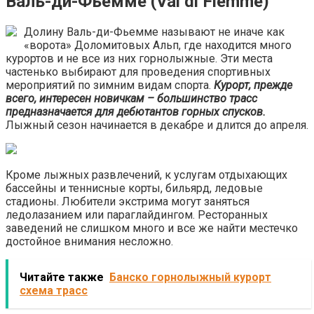
Валь-ди-Фьемме (Val di Fiemme)
Долину Валь-ди-Фьемме называют не иначе как
«ворота» Доломитовых Альп, где находится много
курортов и не все из них горнолыжные. Эти места
частенько выбирают для проведения спортивных
мероприятий по зимним видам спорта.
Курорт, прежде
всего, интересен новичкам – большинство трасс
предназначается для дебютантов горных спусков.
Лыжный сезон начинается в декабре и длится до апреля.
Кроме лыжных развлечений, к услугам отдыхающих
бассейны и теннисные корты, бильярд, ледовые
стадионы. Любители экстрима могут заняться
ледолазанием или параглайдингом. Ресторанных
заведений не слишком много и все же найти местечко
достойное внимания несложно.
Читайте также
Банско горнолыжный курорт
схема трасс