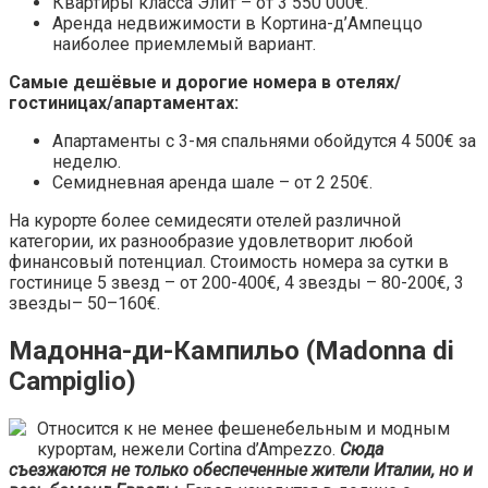
Квартиры класса Элит – от 3 550 000€.
Аренда недвижимости в Кортина-д’Ампеццо
наиболее приемлемый вариант.
Самые дешёвые и дорогие номера в отелях/
гостиницах/апартаментах:
Апартаменты с 3-мя спальнями обойдутся 4 500€ за
неделю.
Семидневная аренда шале – от 2 250€.
На курорте более семидесяти отелей различной
категории, их разнообразие удовлетворит любой
финансовый потенциал. Стоимость номера за сутки в
гостинице 5 звезд – от 200-400€, 4 звезды – 80-200€, 3
звезды– 50–160€.
Мадонна-ди-Кампильо (Madonna di
Campiglio)
Относится к не менее фешенебельным и модным
курортам, нежели Cortina d’Ampezzo.
Сюда
съезжаются не только обеспеченные жители Италии, но и