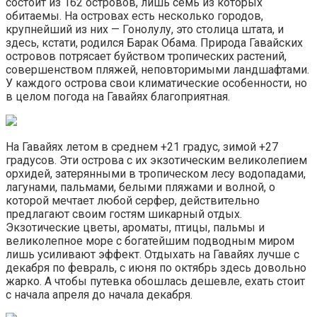
состоит из 162 островов, лишь семь из которых
обитаемы. На островах есть несколько городов,
крупнейший из них — Гонолулу, это столица штата, и
здесь, кстати, родился Барак Обама. Природа Гавайских
островов потрясает буйством тропических растений,
совершенством пляжей, неповторимыми ландшафтами.
У каждого острова свои климатические особенности, но
в целом погода на Гавайях благоприятная.
На Гавайях летом в среднем +21 градус, зимой +27
градусов. Эти острова с их экзотическим великолепием
орхидей, затерянными в тропическом лесу водопадами,
лагунами, пальмами, белыми пляжами и волной, о
которой мечтает любой серфер, действительно
предлагают своим гостям шикарный отдых.
Экзотические цветы, ароматы, птицы, пальмы и
великолепное море с богатейшим подводным миром
лишь усиливают эффект. Отдыхать на Гавайях лучше с
декабря по февраль, с июня по октябрь здесь довольно
жарко. А чтобы путевка обошлась дешевле, ехать стоит
с начала апреля до начала декабря.