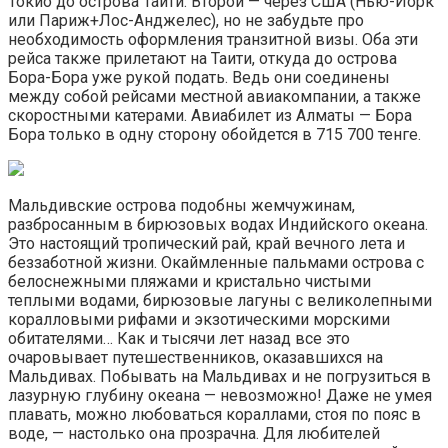
Токио до острова Таити. Второй — через США (Нью-Йорк
или Париж+Лос-Анджелес), но не забудьте про
необходимость оформления транзитной визы. Оба эти
рейса также прилетают на Таити, откуда до острова
Бора-Бора уже рукой подать. Ведь они соединены
между собой рейсами местной авиакомпании, а также
скоростными катерами. Авиабилет из Алматы — Бора
Бора только в одну сторону обойдется в 715 700 тенге.
Мальдивские острова подобны жемчужинам,
разбросанным в бирюзовых водах Индийского океана.
Это настоящий тропический рай, край вечного лета и
беззаботной жизни. Окаймленные пальмами острова с
белоснежными пляжами и кристально чистыми
теплыми водами, бирюзовые лагуны с великолепными
коралловыми рифами и экзотическими морскими
обитателями… Как и тысячи лет назад все это
очаровывает путешественников, оказавшихся на
Мальдивах. Побывать на Мальдивах и не погрузиться в
лазурную глубину океана — невозможно! Даже не умея
плавать, можно любоваться кораллами, стоя по пояс в
воде, — настолько она прозрачна. Для любителей