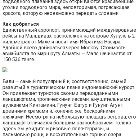
подводного плавания здесь открываются красивейшие
уголки подводного мира, неповторимая, потрясающая
красота, которую неовзможно передать словами.
Как добраться
Единственный аэропорт, принимающий международные
рейсы на Мальдивах, расположен на острове Хулуле в 2
километрах от Мале и носит имя Ибрагима Насира.
Удобней всего добираться через Москву. Стоимость
авиабилета по маршруту Алматы — Мале начинается от
150 536 тенге.
Бали — самый популярный и, соответственно, самый
развитый в туристическом плане индонезийский курорт.
Он привлекает туристов своими первозданными
ландшафтами, тропическими лесами, внушительными
вулканами Кинтамини, Гунунг-Батур и Гунунг-Агунг,
древними храмами и, конечно же, бескрайними
пляжами. Несмотря на небольшую площадь острова, его
ландшафт отличается большим разнообразием. Только
здесь вы увидите и рисовые поля-террасы, и
пальмовые рощи, и восхитительные горные озера