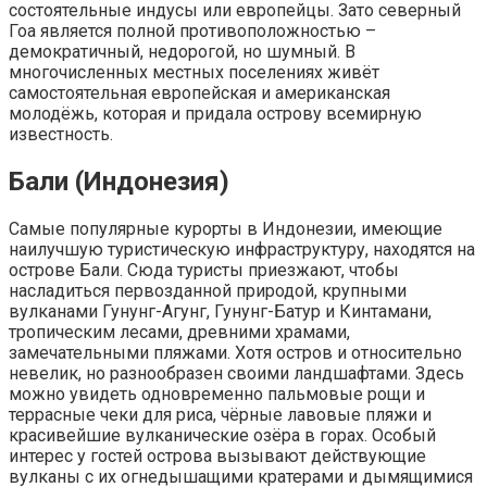
состоятельные индусы или европейцы. Зато северный
Гоа является полной противоположностью –
демократичный, недорогой, но шумный. В
многочисленных местных поселениях живёт
самостоятельная европейская и американская
молодёжь, которая и придала острову всемирную
известность.
Бали (Индонезия)
Самые популярные курорты в Индонезии, имеющие
наилучшую туристическую инфраструктуру, находятся на
острове Бали. Сюда туристы приезжают, чтобы
насладиться первозданной природой, крупными
вулканами Гунунг-Агунг, Гунунг-Батур и Кинтамани,
тропическим лесами, древними храмами,
замечательными пляжами. Хотя остров и относительно
невелик, но разнообразен своими ландшафтами. Здесь
можно увидеть одновременно пальмовые рощи и
террасные чеки для риса, чёрные лавовые пляжи и
красивейшие вулканические озёра в горах. Особый
интерес у гостей острова вызывают действующие
вулканы с их огнедышащими кратерами и дымящимися