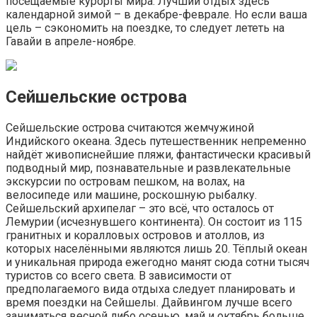
посещаемые курорты мира. Лучший отдых здесь
календарной зимой – в декабре-феврале. Но если ваша
цель – сэкономить на поездке, то следует лететь на
Гавайи в апреле-ноябре.
Сейшельские острова
Сейшельские острова считаются жемчужиной
Индийского океана. Здесь путешественник непременно
найдёт живописнейшие пляжи, фантастически красивый
подводный мир, познавательные и развлекательные
экскурсии по островам пешком, на волах, на
велосипеде или машине, роскошную рыбалку.
Сейшельский архипелаг – это всё, что осталось от
Лемурии (исчезнувшего континента). Он состоит из 115
гранитных и коралловых островов и атоллов, из
которых населёнными являются лишь 20. Тёплый океан
и уникальная природа ежегодно манят сюда сотни тысяч
туристов со всего света. В зависимости от
предполагаемого вида отдыха следует планировать и
время поездки на Сейшелы. Дайвингом лучше всего
заниматься весной либо осенью, май и октябрь больше