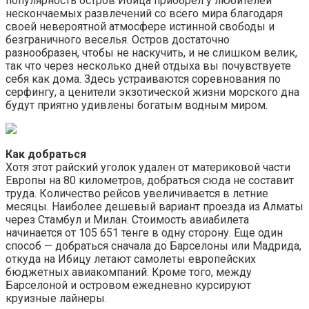
популярность остров Ибица приобрел у любителей
нескончаемых развлечений со всего мира благодаря
своей невероятной атмосфере истинной свободы и
безграничного веселья. Остров достаточно
разнообразен, чтобы не наскучить, и не слишком велик,
так что через несколько дней отдыха вы почувствуете
себя как дома. Здесь устраиваются соревнования по
серфингу, а ценители экзотической жизни морского дна
будут приятно удивлены богатым водным миром.
Как добраться
Хотя этот райский уголок удален от материковой части
Европы на 80 километров, добраться сюда не составит
труда. Количество рейсов увеличивается в летние
месяцы. Наиболее дешевый вариант проезда из Алматы
через Стамбул и Милан. Стоимость авиабилета
начинается от 105 651 тенге в одну сторону. Еще один
способ — добраться сначала до Барселоны или Мадрида,
откуда на Ибицу летают самолеты европейских
бюджетных авиакомпаний. Кроме того, между
Барселоной и островом ежедневно курсируют
круизные лайнеры.