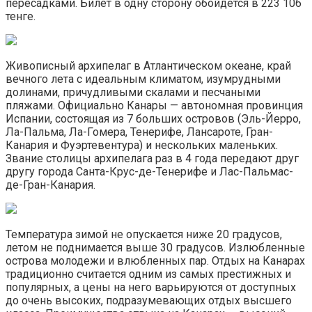
пересадками. Билет в одну сторону обойдется в 223 106
тенге.
Живописный архипелаг в Атлантическом океане, край
вечного лета с идеальным климатом, изумрудными
долинами, причудливыми скалами и песчаными
пляжами. Официально Канары — автономная провинция
Испании, состоящая из 7 больших островов (Эль-Йерро,
Ла-Пальма, Ла-Гомера, Тенерифе, Лансароте, Гран-
Канария и Фуэртевентура) и нескольких маленьких.
Звание столицы архипелага раз в 4 года передают друг
другу города Санта-Крус-де-Тенерифе и Лас-Пальмас-
де-Гран-Канария.
Температура зимой не опускается ниже 20 градусов,
летом не поднимается выше 30 градусов. Излюбленные
острова молодежи и влюбленных пар. Отдых на Канарах
традиционно считается одним из самых престижных и
популярных, а цены на него варьируются от доступных
до очень высоких, подразумевающих отдых высшего