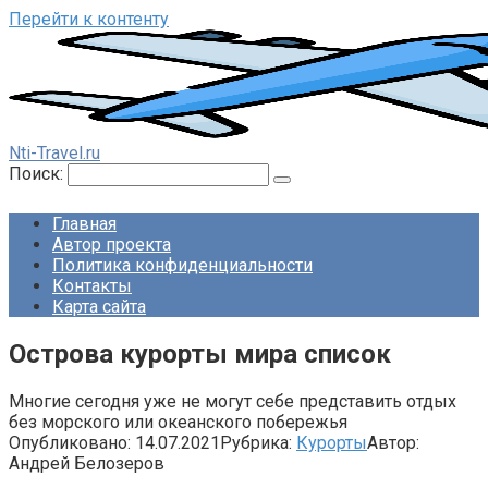
Перейти к контенту
Nti-Travel.ru
Поиск:
Главная
Автор проекта
Политика конфиденциальности
Контакты
Карта сайта
Острова курорты мира список
Многие сегодня уже не могут себе представить отдых
без морского или океанского побережья
Опубликовано:
14.07.2021
Рубрика:
Курорты
Автор:
Андрей Белозеров