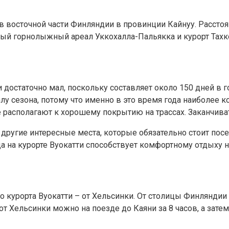
 восточной части Финляндии в провинции Кайнуу. Расстоя
ный горнолыжный ареал Уккохалла-Пальякка и курорт Тахк
достаточно мал, поскольку составляет около 150 дней в го
алу сезона, потому что именно в это время года наиболее 
 располагают к хорошему покрытию на трассах. Заканчиват
 другие интересные места, которые обязательно стоит посе
да на курорте Вуокатти способствует комфортному отдыху 
курорта Вуокатти – от Хельсинки. От столицы Финляндии м
от Хельсинки можно на поезде до Каяни за 8 часов, а зате