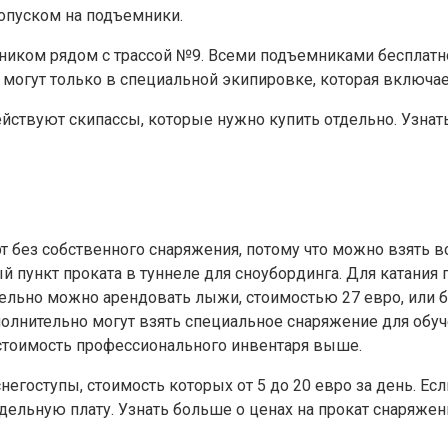
ропуском на подъемники.
ком рядом с трассой №9. Всеми подъемниками бесплатно 
 могут только в специальной экипировке, которая включа
действуют скипассы, которые нужно купить отдельно. Узна
без собственного снаряжения, потому что можно взять вс
й пункт проката в туннеле для сноубординга. Для катания 
дельно можно арендовать лыжи, стоимостью 27 евро, или б
лнительно могут взять специальное снаряжение для обучен
стоимость профессионального инвентаря выше.
снегоступы, стоимость которых от 5 до 20 евро за день. Е
тдельную плату. Узнать больше о ценах на прокат снаряже