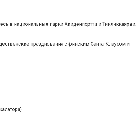
йтесь в национальные парки Хииденпортти и Тииликкаярви.
ождественские празднования с финским Санта-Клаусом и
калатора)