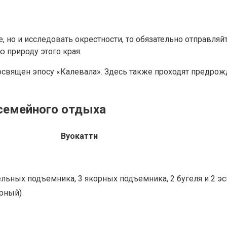
е, но и исследовать окрестности, то обязательно отправля
 природу этого края.
й посвящен эпосу «Калевала». Здесь также проходят предр
 семейного отдыха
Вуокатти
льных подъемника, 3 якорных подъемника, 2 бугеля и 2 эс
ерный)