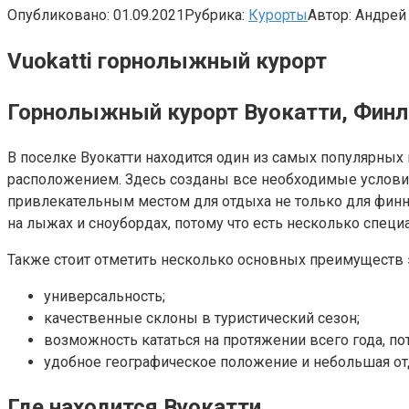
Опубликовано:
01.09.2021
Рубрика:
Курорты
Автор:
Андрей
Vuokatti горнолыжный курорт
Горнолыжный курорт Вуокатти, Фин
В поселке Вуокатти находится один из самых популярны
расположением. Здесь созданы все необходимые условия 
привлекательным местом для отдыха не только для финнов
на лыжах и сноубордах, потому что есть несколько спец
Также стоит отметить несколько основных преимуществ 
универсальность;
качественные склоны в туристический сезон;
возможность кататься на протяжении всего года, по
удобное географическое положение и небольшая отд
Где находится Вуокатти