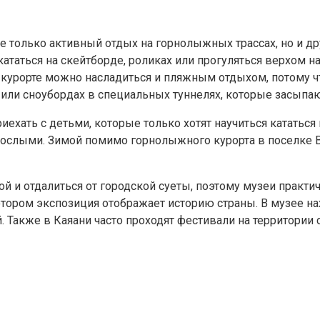
не только активный отдых на горнолыжных трассах, но и д
кататься на скейтборде, роликах или прогуляться верхом 
 курорте можно насладиться и пляжным отдыхом, потому чт
 или сноубордах в специальных туннелях, которые засып
иехать с детьми, которые только хотят научиться кататьс
зрослыми. Зимой помимо горнолыжного курорта в поселке 
й и отдалиться от городской суеты, поэтому музеи практ
котором экспозиция отображает историю страны. В музее н
. Также в Каяани часто проходят фестивали на территории 