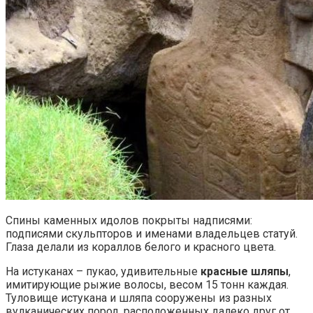
Спины каменных идолов покрыты надписями:
подписями скульпторов и именами владельцев статуй.
Глаза делали из кораллов белого и красного цвета.
На истуканах – пукао, удивительные
красные шляпы
,
имитирующие рыжие волосы, весом 15 тонн каждая.
Туловище истукана и шляпа сооружены из разных
вулканических пород, расположенных далеко друг от