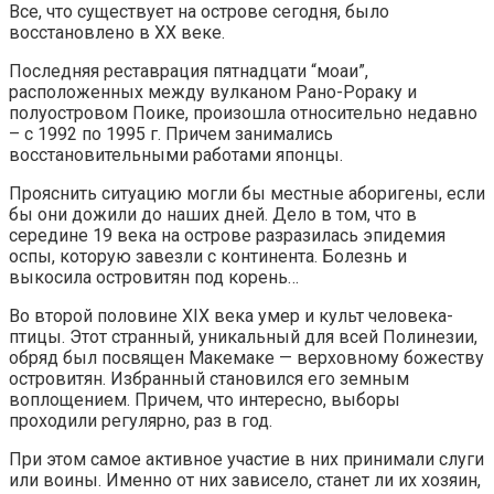
Все, что существует на острове сегодня, было
восстановлено в XX веке.
Последняя реставрация пятнадцати “моаи”,
расположенных между вулканом Рано-Рораку и
полуостровом Поике, произошла относительно недавно
– с 1992 по 1995 г. Причем занимались
восстановительными работами японцы.
Прояснить ситуацию могли бы местные аборигены, если
бы они дожили до наших дней. Дело в том, что в
середине 19 века на острове разразилась эпидемия
оспы, которую завезли с континента. Болезнь и
выкосила островитян под корень…
Во второй половине XIX века умер и культ человека-
птицы. Этот странный, уникальный для всей Полинезии,
обряд был посвящен Макемаке — верховному божеству
островитян. Избранный становился его земным
воплощением. Причем, что интересно, выборы
проходили регулярно, раз в год.
При этом самое активное участие в них принимали слуги
или воины. Именно от них зависело, станет ли их хозяин,