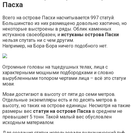
Пасха
Всего на острове Пасхи насчитывается 997 статуй.
Большинство из них размещено довольно хаотично, но
некоторые выстроены в ряды. Облик каменных
истуканов своеобразен, и
истуканы острова Пасхи
нельзя спутать ни с чем другим.
Например, на Бора-Бора ничего подобного нет.
Огромные головы на тщедушных телах, лица с
характерными мощными подбородками и словно
вырубленными топором чертами лица – всё это статуи
моаи.
Моаи достигают в высоту от пяти до семи метров.
Отдельные экземпляры есть и по десять метров в
высоту, но таких на острове единицы. Несмотря на такие
размеры вес
статуи на острове Пасха
в среднем не
превышает 5 тонн. Такой малый вес обусловлен
исходным материалом.
Для создания статуи использовали вулканический туф,