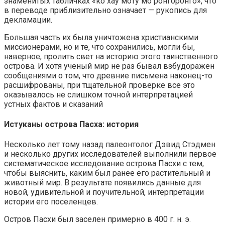
знаменитых табличках «ко хау моту мо ронгоронго», что
в переводе приблизительно означает — рукопись для
декламации.
Большая часть их была уничтожена христианскими
миссионерами, но и те, что сохранились, могли бы,
наверное, пролить свет на историю этого таинственного
острова. И хотя ученый мир не раз бывал взбудоражен
сообщениями о том, что древние письмена наконец-то
расшифрованы, при тщательной проверке все это
оказывалось не слишком точной интерпретацией
устных фактов и сказаний
Истуканы острова Пасха: история
Несколько лет тому назад палеонтолог Дэвид Стэдмен
и несколько других исследователей выполнили первое
систематическое исследование острова Пасхи с тем,
чтобы выяснить, каким был ранее его растительный и
животный мир. В результате появились данные для
новой, удивительной и поучительной, интерпретации
истории его поселенцев.
Остров Пасхи был заселен примерно в 400 г. н. э.