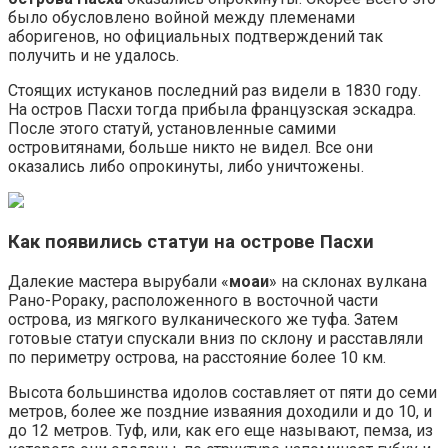
было обусловлено войной между племенами
аборигенов, но официальных подтверждений так
получить и не удалось.
Стоящих истуканов последний раз видели в 1830 году.
На остров Пасхи тогда прибыла французская эскадра.
После этого статуй, установленные самими
островитянами, больше никто не видел. Все они
оказались либо опрокинуты, либо уничтожены.
Как появились статуи на острове Пасхи
Далекие мастера вырубали «
моаи
» на склонах вулкана
Рано-Рораку, расположенного в восточной части
острова, из мягкого вулканического же туфа. Затем
готовые статуи спускали вниз по склону и расставляли
по периметру острова, на расстояние более 10 км.
Высота большинства идолов составляет от пяти до семи
метров, более же поздние изваяния доходили и до 10, и
до 12 метров. Туф, или, как его еще называют, пемза, из