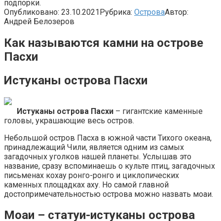
подпорки.
Опубликовано:
23.10.2021
Рубрика:
Острова
Автор:
Андрей Белозеров
Как называются камни на острове
Пасхи
Истуканы острова Пасхи
Истуканы острова Пасхи
– гигантские каменные
головы, украшающие весь остров.
Небольшой остров Пасха в южной части Тихого океана,
принадлежащий Чили, является одним из самых
загадочных уголков нашей планеты. Услышав это
название, сразу вспоминаешь о культе птиц, загадочных
письменах кохау ронго-ронго и циклопических
каменных площадках аху. Но самой главной
достопримечательностью острова можно назвать моаи.
Моаи – статуи-истуканы острова