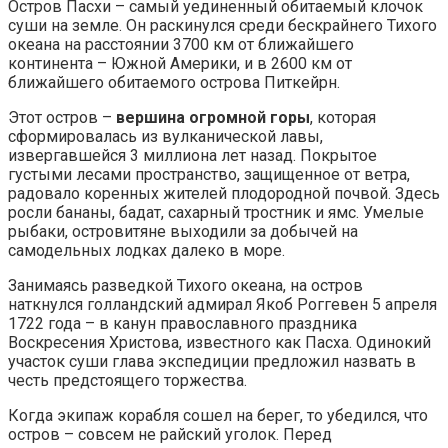
Остров Пасхи – самый уединенный обитаемый клочок
суши на земле. Он раскинулся среди бескрайнего Тихого
океана на расстоянии 3700 км от ближайшего
континента – Южной Америки, и в 2600 км от
ближайшего обитаемого острова Питкейрн.
Этот остров –
вершина огромной горы
, которая
сформировалась из вулканической лавы,
извергавшейся 3 миллиона лет назад. Покрытое
густыми лесами пространство, защищенное от ветра,
радовало коренных жителей плодородной почвой. Здесь
росли бананы, бадат, сахарный тростник и ямс. Умелые
рыбаки, островитяне выходили за добычей на
самодельных лодках далеко в море.
Занимаясь разведкой Тихого океана, на остров
наткнулся голландский адмирал Якоб Роггевен 5 апреля
1722 года – в канун православного праздника
Воскресения Христова, известного как Пасха. Одинокий
участок суши глава экспедиции предложил назвать в
честь предстоящего торжества.
Когда экипаж корабля сошел на берег, то убедился, что
остров – совсем не райский уголок. Перед