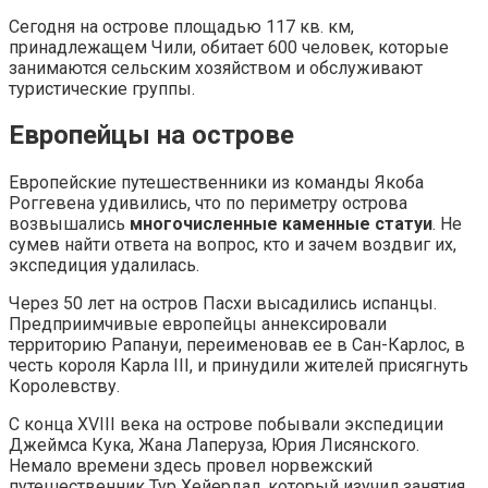
Сегодня на острове площадью 117 кв. км,
принадлежащем Чили, обитает 600 человек, которые
занимаются сельским хозяйством и обслуживают
туристические группы.
Европейцы на острове
Европейские путешественники из команды Якоба
Роггевена удивились, что по периметру острова
возвышались
многочисленные каменные статуи
. Не
сумев найти ответа на вопрос, кто и зачем воздвиг их,
экспедиция удалилась.
Через 50 лет на остров Пасхи высадились испанцы.
Предприимчивые европейцы аннексировали
территорию Рапануи, переименовав ее в Сан-Карлос, в
честь короля Карла III, и принудили жителей присягнуть
Королевству.
С конца XVIII века на острове побывали экспедиции
Джеймса Кука, Жана Лаперуза, Юрия Лисянского.
Немало времени здесь провел норвежский
путешественник Тур Хейердал, который изучил занятия