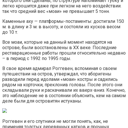
которого они сделаны, по структуре напоминает губку и
легко крошится даже при легком на него воздействии.
так что средний вес «моаи» не превышает 5 тонн.
Каменные аху — платформы-постаменты: достигали 150
м. в длину и 3 м. в высоту, и состояли из кусков весом
до 10 т.
Все моаи, которые на данный момент находятся на
острове, были восстановлены в XX веке. Последние
реставрационные работы прошли относительно недавно
– в период с 1992 по 1995 годы.
В свое время адмирал Роггевен, вспоминая о своем
путешествии на остров, утверждал, что аборигены
разводили перед идолами «моаи» костры и садились
рядом на корточки, преклонив головы. После этого они
складывали руки и раскачивали их вверх-вниз. Конечно,
это наблюдение не в состоянии объяснить, кем на самом
деле были для островитян истуканы.
Роггевен и его спутники не могли понять, как, не
применяя толстых деревянных катков и прочных