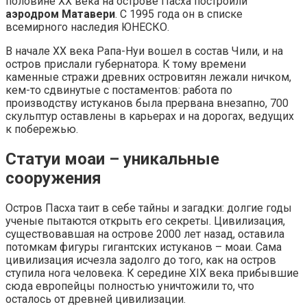
половине XX века на острове Пасха построили
аэродром Матавери
. С 1995 года он в списке
всемирного наследия ЮНЕСКО.
В начале XX века Рапа-Нуи вошел в состав Чили, и на
остров прислали губернатора. К тому времени
каменные стражи древних островитян лежали ничком,
кем-то сдвинутые с постаментов: работа по
производству истуканов была прервана внезапно, 700
скульптур оставлены в карьерах и на дорогах, ведущих
к побережью.
Статуи моаи – уникальные
сооружения
Остров Пасха таит в себе тайны и загадки: долгие годы
ученые пытаются открыть его секреты. Цивилизация,
существовавшая на острове 2000 лет назад, оставила
потомкам фигуры гигантских истуканов – моаи. Сама
цивилизация исчезла задолго до того, как на остров
ступила нога человека. К середине XIX века прибывшие
сюда европейцы полностью уничтожили то, что
осталось от древней цивилизации.