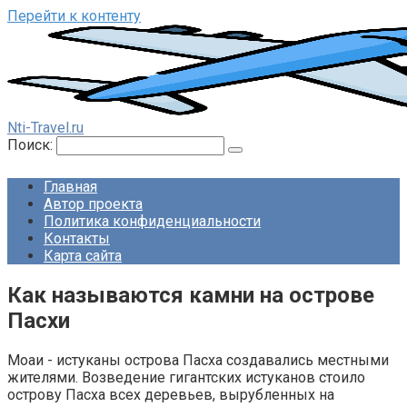
Перейти к контенту
Nti-Travel.ru
Поиск:
Главная
Автор проекта
Политика конфиденциальности
Контакты
Карта сайта
Как называются камни на острове
Пасхи
Моаи - истуканы острова Пасха создавались местными
жителями. Возведение гигантских истуканов стоило
острову Пасха всех деревьев, вырубленных на