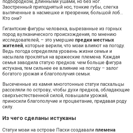
подбородком, длинными ушами, но без ног.
Заостренный приподнятый нос, тонкие губы, слегка
выпяченные в насмешке и презрении, большой лоб…
Кто они?
Гигантские фигуры человека, вырезанные из горных
пород вулканического происхождения, по мнению
исследователей, – это умершие
предки местных
жителей
, которые верили, что моаи влияют на погоду.
Ведь погода определяла уровень жизни семьи и
насылала проклятья на вражеские племена. Каждая
семья заводила статую предков: чем больше фигура
истукана, тем сильнее ее влияние на погоду – залог
богатого урожая и благополучия семьи.
Высеченные из камня многотонные статуи пасхальцы
расселяли по острову, чтобы духи предков, обладающие
сверхъестественной силой, повышали урожай,
приносили благополучие и процветание, придавая роду
силу.
Из чего сделаны истуканы
Статуи моаи на острове Пасхи создавали
племена