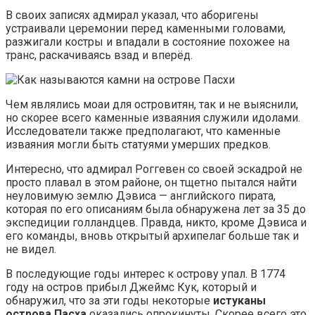
В своих записях адмирал указал, что аборигены
устраивали церемонии перед каменными головами,
разжигали костры и впадали в состояние похожее на
транс, раскачиваясь взад и вперёд.
Чем являлись моаи для островитян, так и не выяснили,
но скорее всего каменные изваяния служили идолами.
Исследователи также предполагают, что каменные
изваяния могли быть статуями умерших предков.
Интересно, что адмирал Роггевен со своей эскадрой не
просто плавал в этом районе, он тщетно пытался найти
неуловимую землю Дэвиса — английского пирата,
которая по его описаниям была обнаружена лет за 35 до
экспедиции голландцев. Правда, никто, кроме Дэвиса и
его команды, вновь открытый архипелаг больше так и
не видел.
В последующие годы интерес к острову упал. В 1774
году на остров прибыл Джеймс Кук, который и
обнаружил, что за эти годы некоторые
истуканы
острова Пасха
оказались опрокинуты. Скорее всего это