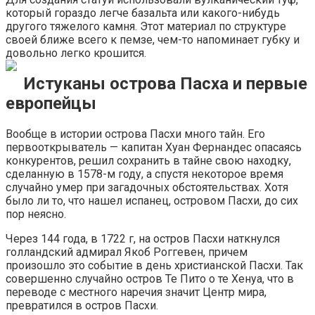
который гораздо легче базальта или какого-нибудь
другого тяжелого камня. Этот материал по структуре
своей ближе всего к пемзе, чем-то напоминает губку и
довольно легко крошится.
Истуканы острова Пасха и первые
европейцы
Вообще в истории острова Пасхи много тайн. Его
первооткрыватель — капитан Хуан Фернандес опасаясь
конкурентов, решил сохранить в тайне свою находку,
сделанную в 1578-м году, а спустя некоторое время
случайно умер при загадочных обстоятельствах. Хотя
было ли то, что нашел испанец, островом Пасхи, до сих
пор неясно.
Через 144 года, в 1722 г, на остров Пасхи наткнулся
голландский адмирал Якоб Роггевен, причем
произошло это событие в день христианской Пасхи. Так
совершенно случайно остров Те Пито о те Хенуа, что в
переводе с местного наречия значит Центр мира,
превратился в остров Пасхи.