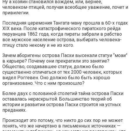
Ну а хозяин становился вождем, или, вернее,
человеком-птицей, получая всеобщее уважение, почет и
привилегии.
Последняя церемония Тангата-ману прошла в 60-х годах
XIX века. После катастрофического пиратского рейда
перуанцев 1862 года, когда пираты забрали в рабство
все мужское население острова, выбирать человека-
птицу стало некому и не из кого.
Зачем аборигены острова Пасхи высекали статуи “моаи”
в карьере? Почему они прекратили это занятие?
Общество, создававшее статуи, должно было
существенно отличаться от тех 2000 человек, которых
видел Роггевен. Оно должно было быть хорошо
организовано. Что с ним произошло?
Более двух с половиной столетий тайна острова Пасхи
оставалась нераскрытой. Большинство теорий об
истории и развитии острова Пасхи строится на устных
преданиях.
Происходит это потому, что никто до сих пор не может
понять, что же начертано в письменных источниках —