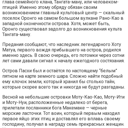
глава семейного клана, Тангата-ману, или человеком-
птицей. Именно этому обряду обязан своим
возникновением главный культовый центр — скальный
поселок Оронго на самом большом вулкане Рано-Као в
западной оконечности острова. Хотя, может быть,
Оронго существовал задолго до возникновения культа
Тангата-ману.
Предания сообщают, что наследник легендарного Хоту
Матуа, первого вождя прибывшего на остров, родился
именно здесь. В свою очередь, его потомки через сотни
лет сами давали сигнал к началу ежегодного состязания.
Остров Пасхи был и остаётся по настоящему “белым”
пятном на карте земного шара. Сложно найти подобный
ему клочок земли, который хранил бы столько тайн,
которые скорее всего так и никогда не будут разгаданы.
Весной на небольшие островки Моту-Као-Као, Моту-Ити
и Моту-Нуи, расположенные недалеко от берега,
прилетали посланники бога Макемаке — черные
морские ласточки. Тот воин, который первым находил
первое яйцо этих птиц и доставлял его вплавь своему
господину, получал в награду семь прекрасных женщин.