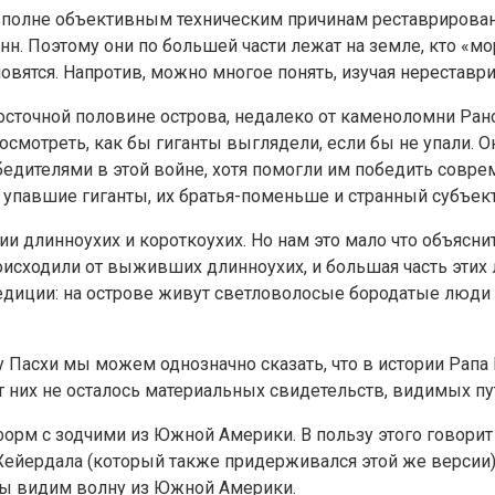
вполне объективным техническим причинам реставрирован
нн. Поэтому они по большей части лежат на земле, кто «мор
новятся. Напротив, можно многое понять, изучая нереставр
осточной половине острова, недалеко от каменоломни Рано
мотреть, как бы гиганты выглядели, если бы не упали. Он
бедителями в этой войне, хотя помогли им победить совре
упавшие гиганты, их братья-поменьше и странный субъект
 длинноухих и короткоухих. Но нам это мало что объяснит.
роисходили от выживших длинноухих, и большая часть этих
едиции: на острове живут светловолосые бородатые люди
 Пасхи мы можем однозначно сказать, что в истории Рап
 от них не осталось материальных свидетельств, видимых п
орм с зодчими из Южной Америки. В пользу этого говорит 
ейердала (который также придерживался этой же версии) 
 мы видим волну из Южной Америки.