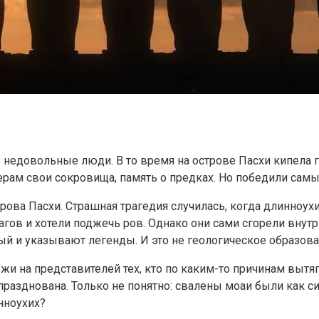
это недовольные люди. В то время на острове Пасхи кипела
ерам свои сокровища, память о предках. Но победили сам
рова Пасхи. Страшная трагедия случилась, когда длинноухи
агов и хотели поджечь ров. Однако они сами сгорели внут
рый и указывают легенды. И это не геологическое образов
жи на представителей тех, кто по каким-то причинам вытя
празднована. Только не понятно: свалены моаи были как с
нноухих?