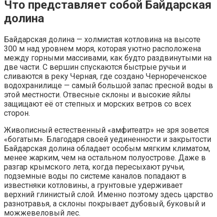
Что представляет собой Байдарская
долина
Байдарская долина — холмистая котловина на высоте
300 м над уровнем моря, которая уютно расположена
между горными массивами, как будто раздвинутыми на
две части. С вершин спускаются быстрые ручьи и
сливаются в реку Черная, где создано Чернореченское
водохранилище — самый большой запас пресной воды в
этой местности. Отвесные склоны и высокие яйлы
защищают её от степных и морских ветров со всех
сторон.
Живописный естественный «амфитеатр» не зря зовется
«богатым». Благодаря своей уединенности и закрытости
Байдарская долина обладает особым мягким климатом,
менее жарким, чем на остальном полуострове. Даже в
разгар крымского лета, когда пересыхают ручьи,
подземные воды по системе каналов попадают в
известняки котловины, а грунтовые удерживает
верхний глинистый слой. Именно поэтому здесь царство
разнотравья, а склоны покрывает дубовый, буковый и
можжевеловый лес.