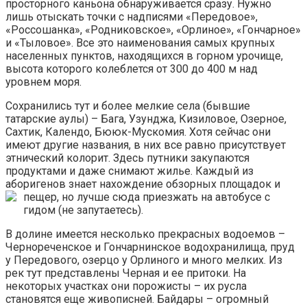
просторного каньона обнаруживается сразу. Нужно
лишь отыскать точки с надписями «Передовое»,
«Россошанка», «Родниковское», «Орлиное», «Гончарное»
и «Тыловое». Все это наименования самых крупных
населенных пунктов, находящихся в горном урочище,
высота которого колеблется от 300 до 400 м над
уровнем моря.
Сохранились тут и более мелкие села (бывшие
татарские аулы) – Бага, Узунджа, Кизиловое, Озерное,
Сахтик, Календо, Бююк-Мускомия. Хотя сейчас они
имеют другие названия, в них все равно присутствует
этнический колорит. Здесь путники закупаются
продуктами и даже снимают жилье. Каждый из
аборигенов знает нахождение обзорных площадок и
пещер,
но лучше сюда приезжать на автобусе с
гидом (не запутаетесь).
В долине имеется несколько прекрасных водоемов –
Чернореченское и Гончарнинское водохранилища, пруд
у Передового, озерцо у Орлиного и много мелких. Из
рек тут представлены Черная и ее притоки. На
некоторых участках они порожисты – их русла
становятся еще живописней. Байдары – огромный