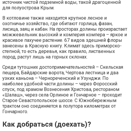
источник чистой подземной воды, такой драгоценной
для полуострова Крым.
В котловине также находится крупное лесное и
охотничье хозяйство, где обитают горлица, фазан,
лисица, заяц и кабан. На просторах долины произрастает
можжевельник высокий и комперия компера – яркое и
красивое пахучее растение. 67 видов здешней флоры
занесены в Красную книгу. Климат здесь приморско-
степной, то есть деревья, как правило, лиственных
пород, растут лишь на горных склонах.
Среди тутошних достопримечательностей – Скельская
пещера, Байдарские ворота, Чертова лестница и два
узких каньона – Чернореченский и Узунджи. По
наиболее удобной части долины – через Форосский
спуск, под храмом Вознесения Христова, рестораном
«Шалаш», через села Орлиное и Гончарное – проходит
Старое Севастопольское шоссе. С Южнобережным
трактом оно соединяется в полутора километрах от
Гончарного.
Как добраться (доехать)?