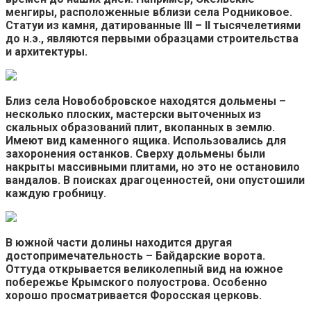
менгиры, расположенные вблизи села Родниковое.
Статуи из камня, датированные III – II тысячелетиями
до н.э., являются первыми образцами строительства
и архитектуры.
Близ села Новобобровское находятся дольмены –
несколько плоских, мастерски выточенных из
скальных образований плит, вкопанных в землю.
Имеют вид каменного ящика. Использовались для
захоронения останков. Сверху дольмены были
накрыты массивными плитами, но это не остановило
вандалов. В поисках драгоценностей, они опустошили
каждую гробницу.
В южной части долины находится другая
достопримечательность – Байдарские ворота.
Оттуда открывается великолепный вид на южное
побережье Крымского полуострова. Особенно
хорошо просматривается Форосская церковь.