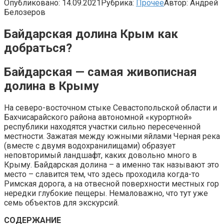
Опубликовано:
14.09.2021
Рубрика:
Прочее
Автор:
Андрей
Белозеров
Байдарская долина Крым как
добраться?
Байдарская — самая живописная
долина в Крыму
На северо-восточном стыке Севастопольской области и
Бахчисарайского района автономной «курортной»
республики находятся участки сильно пересеченной
местности. Зажатая между южными яйлами Черная река
(вместе с двумя водохранилищами) образует
неповторимый ландшафт, каких довольно много в
Крыму. Байдарская долина – а именно так называют это
место – славится тем, что здесь проходила когда-то
Римская дорога, а на отвесной поверхности местных гор
нередки глубокие пещеры. Немаловажно, что тут уже
семь объектов для экскурсий.
СОДЕРЖАНИЕ