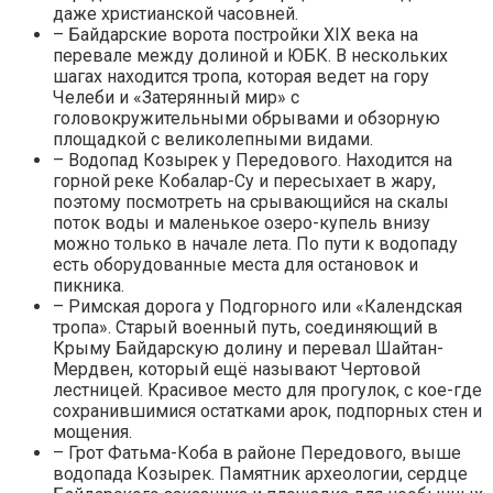
даже христианской часовней.
– Байдарские ворота постройки XIX века на
перевале между долиной и ЮБК. В нескольких
шагах находится тропа, которая ведет на гору
Челеби и «Затерянный мир» с
головокружительными обрывами и обзорную
площадкой с великолепными видами.
– Водопад Козырек у Передового. Находится на
горной реке Кобалар-Су и пересыхает в жару,
поэтому посмотреть на срывающийся на скалы
поток воды и маленькое озеро-купель внизу
можно только в начале лета. По пути к водопаду
есть оборудованные места для остановок и
пикника.
– Римская дорога у Подгорного или «Календская
тропа». Старый военный путь, соединяющий в
Крыму Байдарскую долину и перевал Шайтан-
Мердвен, который ещё называют Чертовой
лестницей. Красивое место для прогулок, с кое-где
сохранившимися остатками арок, подпорных стен и
мощения.
– Грот Фатьма-Коба в районе Передового, выше
водопада Козырек. Памятник археологии, сердце