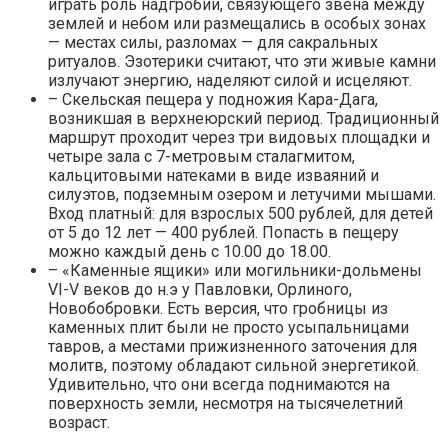
играть роль надгробий, связующего звена между
землей и небом или размещались в особых зонах
— местах силы, разломах — для сакральных
ритуалов. Эзотерики считают, что эти живые камни
излучают энергию, наделяют силой и исцеляют.
– Скельская пещера у подножия Кара-Дага,
возникшая в верхнеюрский период. Традиционный
маршрут проходит через три видовых площадки и
четыре зала с 7-метровым сталагмитом,
кальцитовыми натеками в виде изваяний и
силуэтов, подземным озером и летучими мышами.
Вход платный: для взрослых 500 рублей, для детей
от 5 до 12 лет — 400 рублей. Попасть в пещеру
можно каждый день с 10.00 до 18.00.
– «Каменные ящики» или могильники-дольмены
VI-V веков до н.э у Павловки, Орлиного,
Новобобровки. Есть версия, что гробницы из
каменных плит были не просто усыпальницами
тавров, а местами прижизненного заточения для
молитв, поэтому обладают сильной энергетикой.
Удивительно, что они всегда поднимаются на
поверхность земли, несмотря на тысячелетний
возраст.