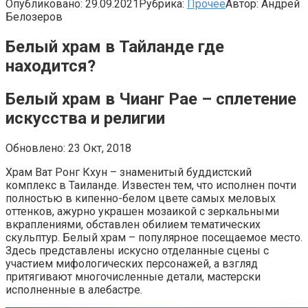
Опубликовано:
29.09.2021
Рубрика:
Прочее
Автор:
Андрей
Белозеров
Белый храм в Тайланде где
находится?
Белый храм в Чианг Рае – сплетение
искусства и религии
Обновлено: 23 Окт, 2018
Храм Ват Ронг Кхун – знаменитый буддистский
комплекс в Таиланде. Известен тем, что исполнен почти
полностью в кипенно-белом цвете самых меловых
оттенков, ажурно украшен мозаикой с зеркальными
вкраплениями, обставлен обилием тематических
скульптур. Белый храм – популярное посещаемое место.
Здесь представлены искусно отделанные сцены с
участием мифологических персонажей, а взгляд
притягивают многочисленные детали, мастерски
исполненные в алебастре.