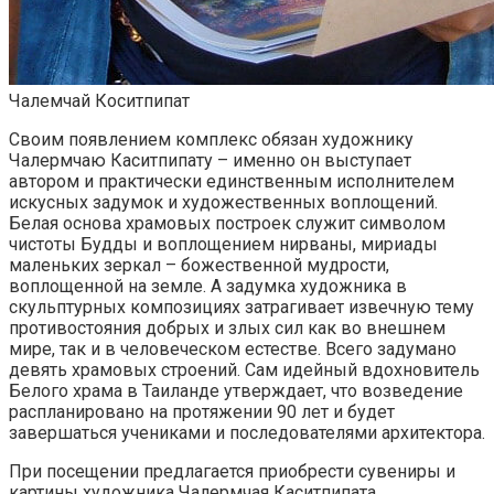
Чалемчай Коситпипат
Своим появлением комплекс обязан художнику
Чалермчаю Каситпипату – именно он выступает
автором и практически единственным исполнителем
искусных задумок и художественных воплощений.
Белая основа храмовых построек служит символом
чистоты Будды и воплощением нирваны, мириады
маленьких зеркал – божественной мудрости,
воплощенной на земле. А задумка художника в
скульптурных композициях затрагивает извечную тему
противостояния добрых и злых сил как во внешнем
мире, так и в человеческом естестве. Всего задумано
девять храмовых строений. Сам идейный вдохновитель
Белого храма в Таиланде утверждает, что возведение
распланировано на протяжении 90 лет и будет
завершаться учениками и последователями архитектора.
При посещении предлагается приобрести сувениры и
картины художника Чалермчая Каситпипата.