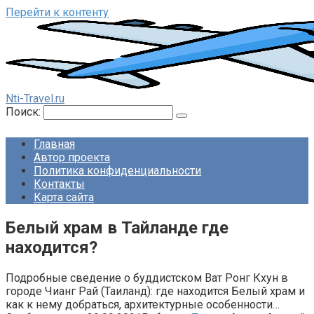
Перейти к контенту
Nti-Travel.ru
Поиск:
Главная
Автор проекта
Политика конфиденциальности
Контакты
Карта сайта
Белый храм в Тайланде где
находится?
Подробные сведение о буддистском Ват Ронг Кхун в
городе Чианг Рай (Таиланд): где находится Белый храм и
как к нему добраться, архитектурные особенности…