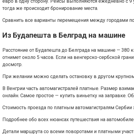
евро в одну сторону. Рейсы выполняются ежедневно с 9 
тогда же происходит бронирование места.
Сравнить все варианты перемещения между городами по
Из Будапешта в Белград на машине
Расстояние от Будапешта до Белграда на машине — 380 км
отнимет около 5 часов. Если на венгерско-сербской гран
досмотр.
При желании можно сделать остановку в другом крупном г
В Венгрии часть автомагистралей платные. Размер взимае
онлайн. Самое простое — купить виньетку на заправке. Об
Стоимость проезда по платным автомагистралям Сербии за
Подробнее обо всех нюансах путешествия на автомобиле 
Детали маршрута со всеми поворотами и платными участ