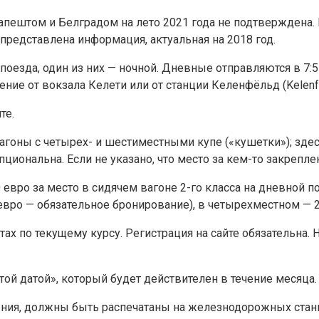
штом и Белградом на лето 2021 года не подтверждена. 
редставлена информация, актуальная на 2018 год.
езда, один из них — ночной. Дневные отправляются в 7:57 
ние от вокзала Келети или от станции Келенфёльд (Kelenf
те.
агоны с четырех- и шестиместными купе («кушетки»); здес
циональна. Если не указано, что место за кем-то закрепле
евро за место в сидячем вагоне 2-го класса на дневной по
евро — обязательное бронирование), в четырехместном — 2
тах по текущему курсу. Регистрация на сайте обязательна
ой датой», который будет действителен в течение месяца.
ния, должны быть распечатаны на железнодорожных станци