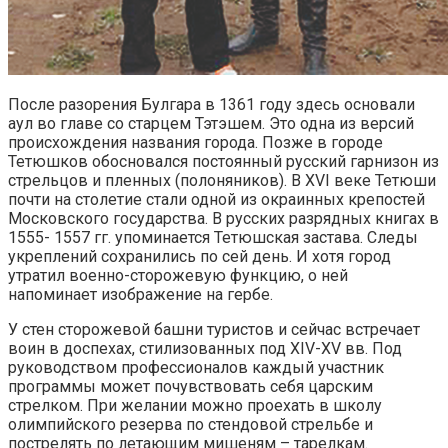
После разорения Булгара в 1361 году здесь основали
аул во главе со старцем Тэтэшем. Это одна из версий
происхождения названия города. Позже в городе
Тетюшков обосновался постоянный русский гарнизон из
стрельцов и пленных (полоняников). В XVI веке Тетюши
почти на столетие стали одной из окраинных крепостей
Московского государства. В русских разрядных книгах в
1555- 1557 гг. упоминается Тетюшская застава. Следы
укреплений сохранились по сей день. И хотя город
утратил военно-сторожевую функцию, о ней
напоминает изображение на гербе.
У стен сторожевой башни туристов и сейчас встречает
воин в доспехах, стилизованных под XIV-XV вв. Под
руководством профессионалов каждый участник
программы может почувствовать себя царским
стрелком. При желании можно проехать в школу
олимпийского резерва по стендовой стрельбе и
пострелять по летающим мишеням – тарелкам.