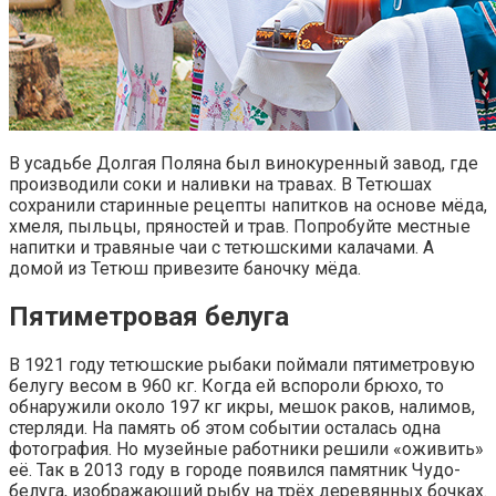
В усадьбе Долгая Поляна был винокуренный завод, где
производили соки и наливки на травах. В Тетюшах
сохранили старинные рецепты напитков на основе мёда,
хмеля, пыльцы, пряностей и трав. Попробуйте местные
напитки и травяные чаи с тетюшскими калачами. А
домой из Тетюш привезите баночку мёда.
Пятиметровая белуга
В 1921 году тетюшские рыбаки поймали пятиметровую
белугу весом в 960 кг. Когда ей вспороли брюхо, то
обнаружили около 197 кг икры, мешок раков, налимов,
стерляди. На память об этом событии осталась одна
фотография. Но музейные работники решили «оживить»
её. Так в 2013 году в городе появился памятник Чудо-
белуга, изображающий рыбу на трёх деревянных бочках.