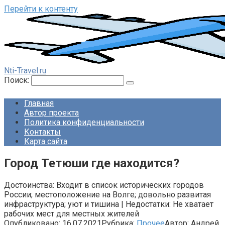
Перейти к контенту
Nti-Travel.ru
Поиск:
Главная
Автор проекта
Политика конфиденциальности
Контакты
Карта сайта
Город Тетюши где находится?
Достоинства: Входит в список исторических городов
России; местоположение на Волге; довольно развитая
инфраструктура; уют и тишина | Недостатки: Не хватает
рабочих мест для местных жителей
Опубликовано:
16.07.2021
Рубрика:
Прочее
Автор:
Андрей