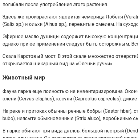
погибали после употребления этого растения.
Здесь же произрастают ядовитая чемерица Лобеля (Veratrum
(Salix sp.) и ольхи (Alnus sp.), перевитые хмелем. На сух
Эфирное масло душицы содержит высокую концентрацию 
однако при ее применении следует быть осторожным. Все
Скала Карстовый мост. В этой скале множество отверсти
открывается шикарный вид на «Оленьи ручьи».
Животный мир
Фауна парка еще полностью не инвентаризирована. Оконча
олени (Cervus elaphus), косули (Capreolus capreolus), дик
На реке и притоках обычны речные бобры (Castor fiber), с
bubo), неясыти обыкновенные (Strix aluco), воробьиные сычик
В парке обитают три вида дятлов: большой пестрый (Dendr