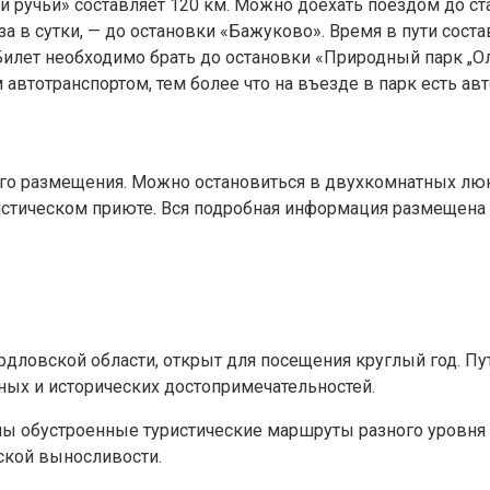
ьи ручьи» составляет 120 км. Можно доехать поездом до 
а в сутки, — до остановки «Бажуково». Время в пути сост
илет необходимо брать до остановки «Природный парк „Олен
втотранспортом, тем более что на въезде в парк есть авт
ого размещения. Можно остановиться в двухкомнатных люк
ристическом приюте. Вся подробная информация размещена 
ердловской области, открыт для посещения круглый год.
ных и исторических достопримечательностей.
ы обустроенные туристические маршруты разного уровня с
ской выносливости.