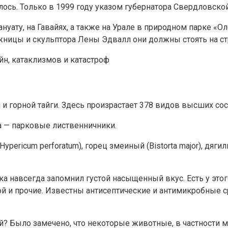
сь. Только в 1999 году указом губернатора Свердловской
Вануату, на Гавайях, а также на Урале в природном парке «
ницы и скульптора Лены Эдвалл они должны стоять на ст
йн, катаклизмов и катастроф
и и горной тайги. Здесь произрастает 378 видов высших со
а — парковые лиственничники.
ricum perforatum), горец змеиный (Bistorta major), дягиль 
ка навсегда запомнил густой насыщенный вкус. Есть у этог
ой и прочие. Известны антисептические и антимикробные с
? Было замечено, что некоторые животные, в частности ме