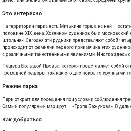
дятел, или желна. Он отличается от своих сородичей кр
Это интересно
На территории парка есть Митькина гора, а на ней — ос
половине XIX века. Хозяином рудников был московский 
штольнях. Сегодня эти рудники представляют собой четыр
происходит от фамилии первого приказчика этих рудник
с различными таинственными явлениями. Иногда здесь сл
Пещера Большой Провал, которая представляет собой от
громадной пещеры, так как его дно покрыто крупными 
Режим парка
Парк открыт для посещения при условии соблюдения тре
Самый популярный маршрут — «Тропа Бажукова». В дальн
Как добраться