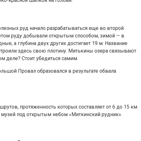
рко-красной шапкой на голове.
елезных руд начало разрабатываться еще во второй
Летом руду добывали открытым способом, зимой — в
ые, а глубина двух других достигает 19 м. Название
строили здесь свою плотину. Митькины озера связывают
ом деле? Стоит убедиться самим.
ольшой Провал образовался в результате обвала
утов, протяженность которых составляет от 6 до 15 км.
 музей под открытым небом «Миткинский рудник».