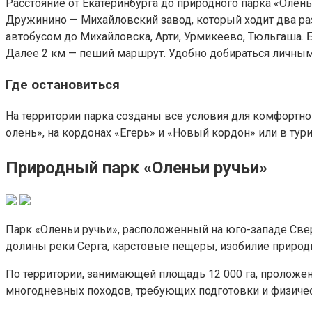
Расстояние от Екатеринбурга до природного парка «Олен
Дружинино — Михайловский завод, который ходит два раз
автобусом до Михайловска, Арти, Урмикеево, Тюльгаша. Б
Далее 2 км — пеший маршрут. Удобно добираться личным а
Где остановиться
На территории парка созданы все условия для комфортн
олень», на кордонах «Егерь» и «Новый кордон» или в ту
Природный парк «Оленьи ручьи»
Парк «Оленьи ручьи», расположенный на юго-западе Св
долины реки Серга, карстовые пещеры, изобилие природ
По территории, занимающей площадь 12 000 га, проложен
многодневных походов, требующих подготовки и физиче