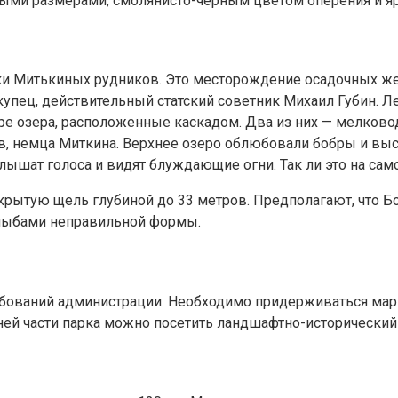
упными размерами, смолянисто-черным цветом оперения и я
татки Митькиных рудников. Это месторождение осадочных ж
купец, действительный статский советник Михаил Губин. 
е озера, расположенные каскадом. Два из них — мелководн
ов, немца Миткина. Верхнее озеро облюбовали бобры и вы
ышат голоса и видят блуждающие огни. Так ли это на сам
крытую щель глубиной до 33 метров. Предполагают, что Б
глыбами неправильной формы.
бований администрации. Необходимо придерживаться маршр
ей части парка можно посетить ландшафтно-исторический