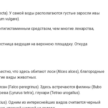
recta). У самой воды располагаются густые заросли ивы
m vulgare).
тигистаминным средством, чем многие лекарства,
лестница ведущая на верхнюю площадку. Откуда
тно, что здесь обитают лоси (Alces alces), благородные
другие виды животных.
сан (Falco peregrinus). Здесь встречаются филины (Bubo
 (Lyrurus tetrix), глухари (Tetrao urogallus).
rtius). Одним из интереснейших видов считается черный