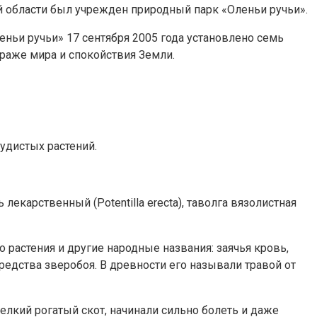
 области был учрежден природный парк «Оленьи ручьи».
Оленьи ручьи» 17 сентября 2005 года установлено семь
раже мира и спокойствия Земли.
судистых растений.
лекарственный (Potentilla erectа), таволга вязолистная
о растения и другие народные названия: заячья кровь,
редства зверобоя. В древности его называли травой от
лкий рогатый скот, начинали сильно болеть и даже