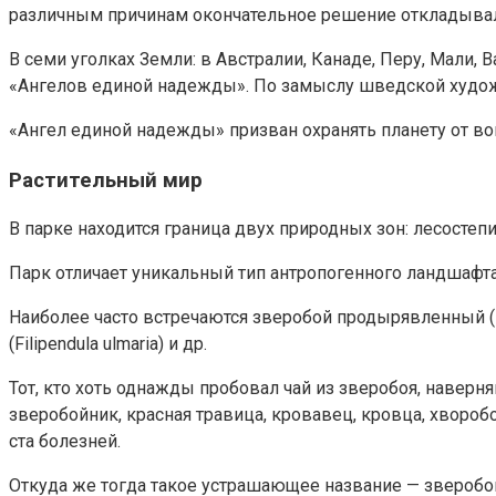
различным причинам окончательное решение откладывало
В семи уголках Земли: в Австралии, Канаде, Перу, Мали, 
«Ангелов единой надежды». По замыслу шведской худож
«Ангел единой надежды» призван охранять планету от во
Растительный мир
В парке находится граница двух природных зон: лесостеп
Парк отличает уникальный тип антропогенного ландшафт
Наиболее часто встречаются зверобой продырявленный (Hype
(Filipendula ulmaria) и др.
Тот, кто хоть однажды пробовал чай из зверобоя, наверня
зверобойник, красная травица, кровавец, кровца, хвороб
ста болезней.
Откуда же тогда такое устрашающее название — зверобой