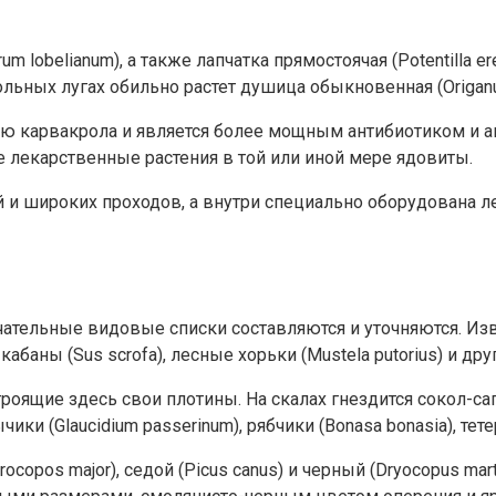
 lobelianum), а также лапчатка прямостоячая (Potentilla e
одольных лугах обильно растет душица обыкновенная (Origanu
карвакрола и является более мощным антибиотиком и ан
 лекарственные растения в той или иной мере ядовиты.
й и широких проходов, а внутри специально оборудована 
тельные видовые списки составляются и уточняются. Извес
ие кабаны (Sus scrofa), лесные хорьки (Mustela putorius) и 
троящие здесь свои плотины. На скалах гнездится сокол-сап
и (Glaucidium passerinum), рябчики (Bonasa bonasia), тетерева
ocopos major), седой (Picus canus) и черный (Dryocopus ma