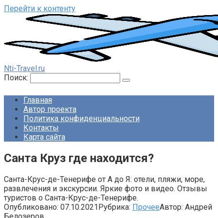
Перейти к контенту
Nti-Travel.ru
Поиск:
Главная
Автор проекта
Политика конфиденциальности
Контакты
Карта сайта
Санта Круз где находится?
Санта-Крус-де-Тенерифе от А до Я: отели, пляжи, море,
развлечения и экскурсии. Яркие фото и видео. Отзывы
туристов о Санта-Крус-де-Тенерифе.
Опубликовано:
07.10.2021
Рубрика:
Прочее
Автор:
Андрей
Белозеров