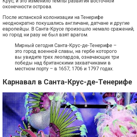
Крус, и это изменило темпы развития восточной
оконечности острова.
После испанской колонизации на Тенерифе
неоднократно покушались англичане, датчане и другие
европейцы. В Санта-Крусе произошло немало сражений,
но город ни разу не был взят врагом.
Мирный сегодня Санта-Крус-де-Тенерифе –
это город военной славы, на гербе которого
вы увидите трех леопардов, означающих три
победы над британскими захватчиками в
местном порту – в 1657, 1706 и 1797 годах.
Карнавал в Санта-Круc-де-Тенерифе