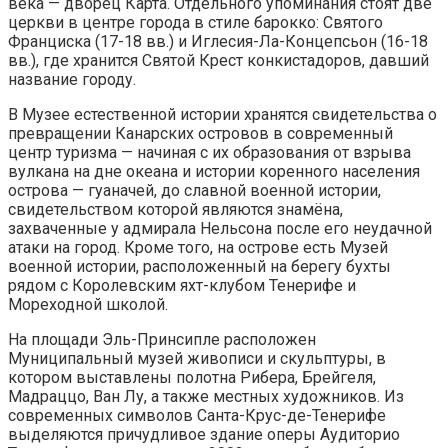
века — дворец Карта. Отдельного упоминания стоят две
церкви в центре города в стиле барокко: Святого
Франциска (17-18 вв.) и Иглесия-Ла-Концепсьон (16-18
вв.), где хранится Святой Крест конкистадоров, давший
название городу.
В Музее естественной истории хранятся свидетельства о
превращении Канарских островов в современный
центр туризма — начиная с их образования от взрыва
вулкана на дне океана и истории коренного населения
острова — гуаначей, до славной военной истории,
свидетельством которой являются знамёна,
захваченные у адмирала Нельсона после его неудачной
атаки на город. Кроме того, на острове есть Музей
военной истории, расположенный на берегу бухты
рядом с Королевским яхт-клубом Тенерифе и
Мореходной школой.
На площади Эль-Принсипле расположен
Муниципальный музей живописи и скульптуры, в
котором выставлены полотна Рибера, Брейгеля,
Мадраццо, Ван Лу, а также местных художников. Из
современных символов Санта-Крус-де-Тенерифе
выделяются причудливое здание оперы Аудиторио