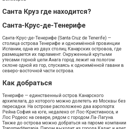
Санта Круз где находится?
Санта-Крус-де-Тенерифе
Санта-Крус-де-Тенерифе (Santa Cruz de Tenerife) —
столица острова Тенерифе и одноимённой провинции
Испании, одна из двух столиц Канарских островов, где
размещается их парламент. Окруженный крутыми
утесами горной цепи Анага город лежит на пологом
склоне одной из гор, спускаясь к одноимённой гавани в
северо-восточной части острова.
Как добраться
Тенерифе — единственный остров Канарского
архипелага, до которого можно долететь из Москвы без
пересадки. На острове расположено два аэропорта:
Рейна София на юге, недалеко от Лос-Кристианоса, и
Лос Родеос на севере, рядом с городом Ла-Лагуна.
Также до острова можно добраться на пароме компании
Transmediterrania. Паром выходит из города Кадис и идет