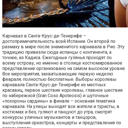
Карнавал в Санта-Круc-де-Тенерифе –
достопримечательность всей Испании. Он второй по
размаху в мире после знаменитого карнавала в Рио. Эту
традицию привезли сюда испанцы с континента, а
точнее, из Кадиса. Ежегодные гулянья проходят по
всему острову, но именно в столице костюмированное
представление организовано на самом высоком уровне.
Все мероприятия, захватывающие первую неделю
февраля, полностью бесплатные. Выборы королевы
карнавала Санта-Круc-де-Тенерифе из местных
красавиц, первое шествие королевы, главное шествие
по набережной (Gran Coso Apoteosis) и шуточные
«похороны сардины» в финале – основная тематика
карнавала. На улицы выходят все жители и туристы, в
костюмах и без, гуляют и танцуют до утра, смотрят
конкурсы уличных музыкантов и танцоров,
выступления оркестров, концерты и представления по