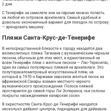
2 дня.
С Тенерифе на самолете или на пароме можно попасть
на любой из островов архипелага. Самый удобный и
довольно экономичный вариант для поездок по острову
— арендовать машину.
Пляжи Санта-Крус-де-Тенерифе
В непосредственной близости к городу находятся два
великолепных пляжа: Таганана с вулканическим чёрным
песком, обычным для этих мест, и единственный на
всём Тенерифе пляж с жёлтым песком — Лас-Тереситас,
один из самых популярных пляжей на архипелаге. Это
полуторакилометровый искусственный пляж, на
который в 1970-х баржами завозили жёлтый песок из
африканской Сахары взамен местного черного
вулканического происхождения. Полоса пляжей
простирается до самой горы Ла-Эсперанса, чьи склоны
покрыты насаждениями канарских сосен.
В окрестностях Санта-Крус-де-Тенерифе находится
несколько дайвинг-центров, подходящих для дайверов