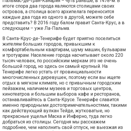
Пальмас-де-Гран-Канария – чуть раньше, в 1478-м. В
итоге спора два города являются столицами своих
островов, а столица всего архипелага переносится
каждые два года из одного в другой, можете себе
представить? В 2016 году балом правит Санта-Крус, а в
следующем – уже Ла-Пальма.
В Санта-Круc-де-Тенерифе будет приятно поселиться
жителям больших городов, привыкшим к
комфортабельным квартирам, шуму машин, бульварам
и тротуарам. Население города насчитывает около 220
тысяч человек, по российским меркам это не очень
большой город, но здесь он самый крупный. На
Тенерифе легко устать от провинциальности
многочисленных деревушек, поэтому если вы ищете
отдых в мягком климате, но с привычным городским
пейзажем, наличием музеев и торговых центров,
кинотеатров и большим выборов кафе и ресторанов,
останавливайтесь в Санта-Крусе. Тенерифе славится
именно природными достопримечательностями, такими
как действующий вулкан Тейде, жутковатые, но
прекрасные ущелья Маска и Инферно, туда легко
добраться из столицы. Сегодня мы расскажем
подробнее, чем наполнить свой отпуск, не выезжая из