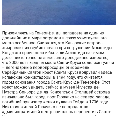
Приземляясь на Тенерифе, вы попадаете на один из
древнейших в мире островов и сразу чувствуете: это
место особенное. Считается, что Канарские острова
«выросли» из глубин океана при погружении Атлантиды.
Когда это произошло и была ли Атлантида на самом
деле, никто точно не знает, зато доподлинно известно,
что 2000 лет назад на месте Санта-Круса селились гуанчи
– легендарные первопроходцы этих земель.
Серебряный Святой крест (Санта Крус) водрузили здесь
испанские конкистадоры в 1494 году, что считается
годом основания города Санта-Круc-де-Тенерифе. Этот
крест можно увидеть сейчас в музее Иглесия-де-
Нуэстра-Сеньора-де-ла-Консепсьон. Столицей острова
изначально был город-порт Гарачико на северо-западе,
погибший при извержении вулкана Тейде в 1706 году.
Никто из жителей Гарачико не пострадал, но
административный центр пришлось перенести в Санта-