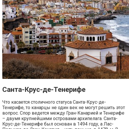
Санта-Круc-де-Тенерифе
Что касается столичного статуса Санта-Круc-де-
Тенерифе, то канарцы не один век не могут решить этот
вопрос. Спор ведется между Гран-Канарией и Тенерифе
– двумя крупнейшими островами архипелага. Санта-
Круc-де-Тенерифе был основан в 1494 году, а Лас-