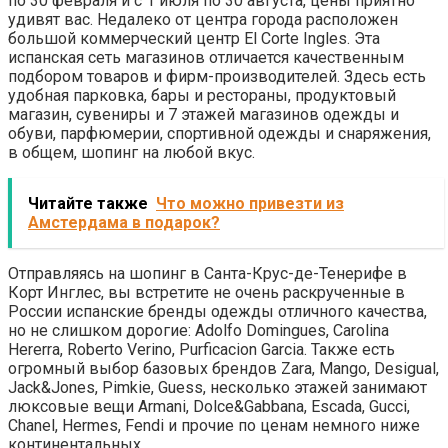
по 30 февраля и с 1 июля по 30 августа, цены приятно
удивят вас. Недалеко от центра города расположен
большой коммерческий центр El Corte Ingles. Эта
испанская сеть магазинов отличается качественным
подбором товаров и фирм-производителей. Здесь есть
удобная парковка, бары и рестораны, продуктовый
магазин, сувениры и 7 этажей магазинов одежды и
обуви, парфюмерии, спортивной одежды и снаряжения,
в общем, шопинг на любой вкус.
Читайте также
Что можно привезти из
Амстердама в подарок?
Отправляясь на шопинг в Санта-Круc-де-Тенерифе в
Корт Инглес, вы встретите не очень раскрученные в
России испанские бренды одежды отличного качества,
но не слишком дорогие: Adolfo Domingues, Carolina
Hererra, Roberto Verino, Purficacion Garcia. Также есть
огромный выбор базовых брендов Zara, Mango, Desigual,
Jack&Jones, Pimkie, Guess, несколько этажей занимают
люксовые вещи Armani, Dolce&Gabbana, Escada, Gucci,
Chanel, Hermes, Fendi и прочие по ценам немного ниже
континентальных.