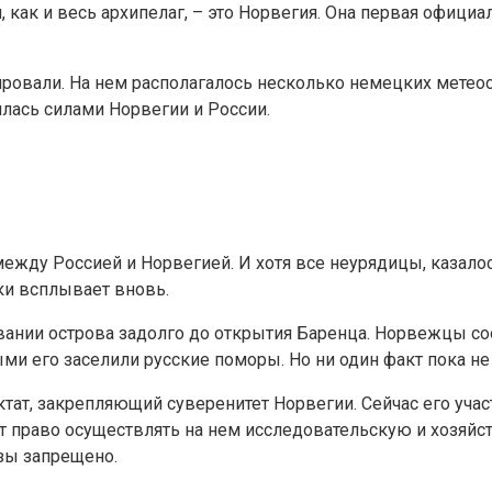
 как и весь архипелаг, – это Норвегия. Она первая официа
ровали. На нем располагалось несколько немецких метео
лась силами Норвегии и России.
ду Россией и Норвегией. И хотя все неурядицы, казалось 
ки всплывает вновь.
вании острова задолго до открытия Баренца. Норвежцы со
ыми его заселили русские поморы. Но ни один факт пока н
ат, закрепляющий суверенитет Норвегии. Сейчас его участ
ют право осуществлять на нем исследовательскую и хозяйст
зы запрещено.