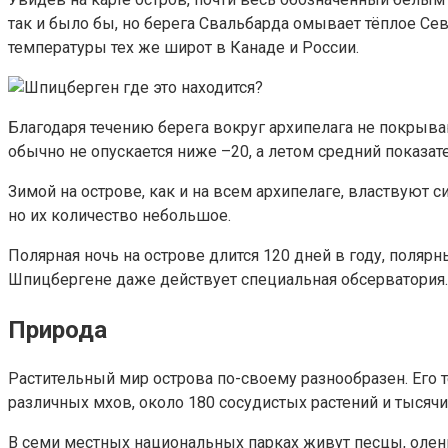
так и было бы, но берега Свальбарда омывает тёплое Се
температуры тех же широт в Канаде и России.
Благодаря течению берега вокруг архипелага не покрыва
обычно не опускается ниже –20, а летом средний показате
Зимой на острове, как и на всем архипелаге, властвуют 
но их количество небольшое.
Полярная ночь на острове длится 120 дней в году, полярн
Шпицбергене даже действует специальная обсерватория.
Природа
Растительный мир острова по-своему разнообразен. Его т
различных мхов, около 180 сосудистых растений и тысяч
В семи местных национальных парках живут песцы, олени,