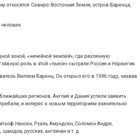
у относятся: Северо-Восточная Земля, остров Баренца,
 человек.
ной зоной, «ничейной землёй», где различную
главную роль в этой «пьесе» сыграли Россия и Норвегия.
тель Виллем Баренц. Он открыл его в 1596 году, назвав
ближайших регионов. Англия и Дания успели заявить
стребили, и интерес к новым территориям значительно
ритьоф Нансен, Руаль Амундсен, Соломон Андре,
ведов, русских, англичан и т. д.