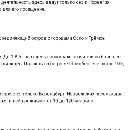
еятельность здесь ведут только она и Норвегия.
а для его посещения.
соединяющий остров с городами Осло и Трёмсе.
. До 1995 года здесь проживало значительно большее
 норвежцев. Поляков на острове Шпицбергене около 10%,
 является только Баренцбург. Норвежских посёлка два:
емя в ней проживает от 30 до 120 человек.
ную территорию, где царят вечные морозы. Возможно,