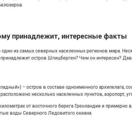
Белозеров
кому принадлежит, интересные факты
 один из самых северных населенных регионов мира. Нес
 принадлежит остров Шпицберген? Чем он интересен? Дава
ападный») – остров в составе одноименного архипелага, с
 расположено несколько населенных пунктов, аэропорт, у
километрах от восточного берега Гренландии и примерно 
ытые воды Северного Ледовитого океана.