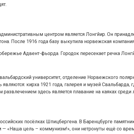
ят.
дминистративным центром является Лонгйир. Он принадле
стона. После 1916 года базу выкупила норвежская компания 
обережье Адвент-фьорда. Городок пересекает речка Лонгй
вальбардский университет, отделение Норвежского полярно
являются: кирха 1921 года, галерея и музей Свальбарда, г
 развлечением здесь является плавание на каяках среди 
оссийских посёлках Шпицбергена. В Баренцбурге памятник
им — «Наша цель – коммунизм!», они нетронуты ещё со вре