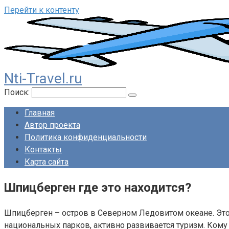
Перейти к контенту
Nti-Travel.ru
Поиск:
Главная
Автор проекта
Политика конфиденциальности
Контакты
Карта сайта
Шпицберген где это находится?
Шпицберген – остров в Северном Ледовитом океане. Это
национальных парков, активно развивается туризм. Кому