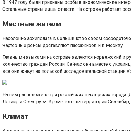
В 1947 году были признаны особые экономические интере
Остальные страны лишь отчасти. На острове работает рос
Местные жители
Население архипелага в большинстве своем сосредоточен
Чартерные рейсы доставляют пассажиров и в Москву.
Главными языками на острове являются норвежский и ру
количество граждан России. Сейчас они вместе с украин
все они живут на польской исследовательской станции Х
На нем расположено три российских шахтерских города. 
Логйир и Свеагрува. Кроме того, на территории Свальбар
Климат
Увидев на карте остров, почти весь обозначенный белы