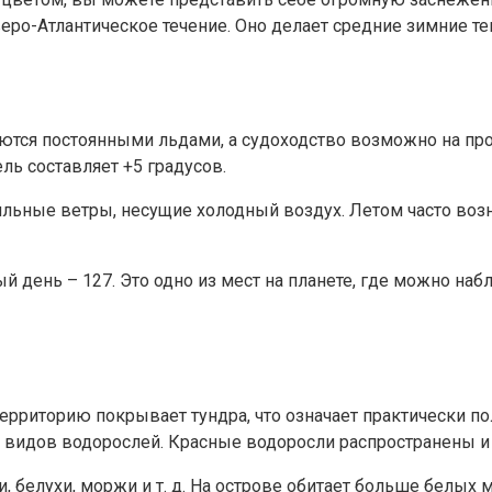
веро-Атлантическое течение. Оно делает средние зимние т
ются постоянными льдами, а судоходство возможно на про
ль составляет +5 градусов.
сильные ветры, несущие холодный воздух. Летом часто во
ый день – 127. Это одно из мест на планете, где можно наб
ерриторию покрывает тундра, что означает практически по
и видов водорослей. Красные водоросли распространены и 
 белухи, моржи и т. д. На острове обитает больше белых 