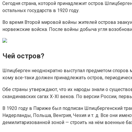
Сегодня страна, которой принадлежит остров Шпицберген,
остальных государств в 1920 году.
Во время Второй мировой войны жителей острова эвакуи
норвежские войска. После войны добыча угля возобнови
Чей остров?
Шпицберген неоднократно выступал предметом споров меж
кому все-таки должен принадлежать остров, периодичес
Обе страны утверждают, что их народы знали о существо
скандинавских сагах X-XI веков. По версии России, перв
В 1920 году в Париже был подписан Шпицбергенский тракт
Нидерланды, Польша, Венгрия, Чехия и т. д. Все они име
демилитаризованной зоной — строить на нём военные ба