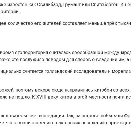
е известен как Свальбард, Грумант или Спитсберген. К нем
рритории.
ее количество его жителей составляет меньше трёх тысяч
время его территория считалась своеобразной международ
озже это послужило поводом для споров о владении им, а 
иально считается голландский исследователь и мореплава
ржей, поэтому вскоре сюда направились китобои со всех 
ло не пошло. К XVIII веку китов в этой местности почти и
сследовательские экспедиции. Так, на острове побывали Ф
вело к возникновению шахтерских поселений норвежцев, ш