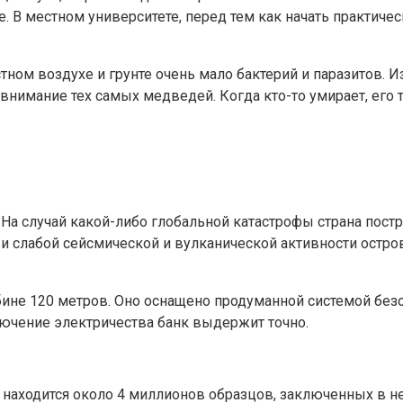
 В местном университете, перед тем как начать практичес
ном воздухе и грунте очень мало бактерий и паразитов. Из
внимание тех самых медведей. Когда кто-то умирает, его т
. На случай какой-либо глобальной катастрофы страна пос
р и слабой сейсмической и вулканической активности ост
бине 120 метров. Оно оснащено продуманной системой бе
ключение электричества банк выдержит точно.
 находится около 4 миллионов образцов, заключенных в н