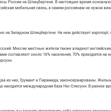
сы России на Шпицбергене. В настоящее время основную д
сийская мобильная связь, а самим россиянам не нужна виз
о на Западном Шпицбергене. На нем действует аэропорт, 
сский. Многие местные жители также владеют английским
цами составляют около 16% населения, 70% приходится на
орсунн.
Два из них, Грумант и Пирамида, законсервированы. Жилым
да находится международная база Ню-Олесунн. В разное вр
м цветом, вы можете представить себе огромную заснежен