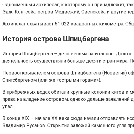
Одноименный архипелаг, к которому он принадлежит, такж
Эдж, Конгсёйа, остров Медвежий, Свенскёйа и другие те
Архипелаг охватывает 61 022 квадратных километра. Общ
История острова Шпицбергена
История Шпицбергена – дело весьма запутанное. Долгое 
деятельность осуществляли больше десяти стран мира. П
Первооткрывателем острова Шпицбергена (Норвегия) офиц
Спитсбергеном (или же «острыми горами»).
В прибрежных водах обитали крупные колонии китов и мо
права на владение островом, однако дальше заявлений де
упал.
В конце XIX — начале XX века сюда начали отправлять и
Владимир Русанов. Открытие залежей каменного угля при