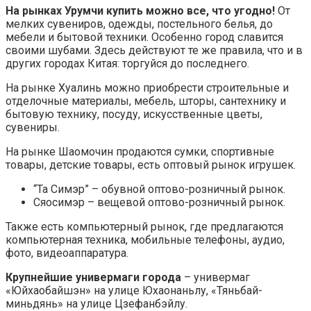
На рынках Урумчи купить можно все, что угодно!
От
мелких сувениров, одежды, постельного белья, до
мебели и бытовой техники. Особенно город славится
своими шубами. Здесь действуют те же правила, что и в
других городах Китая: торгуйся до последнего.
На рынке Хуалинь можно приобрести строительные и
отделочные материалы, мебель, шторы, сантехнику и
бытовую технику, посуду, искусственные цветы,
сувениры.
На рынке Шаомочин продаются сумки, спортивные
товары, детские товары, есть оптовый рынок игрушек.
“Та Симэр” – обувной оптово-розничный рынок.
Сяосимэр – вещевой оптово-розничный рынок.
Также есть компьютерный рынок, где предлагаются
компьютерная техника, мобильные телефоны, аудио,
фото, видеоаппаратура.
Крупнейшие универмаги города
– универмаг
«Юйхаобайшэн» на улице Юхаонаньлу, «Тяньбай-
миньдянь» на улице Цзефанбэйлу.