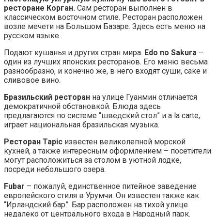
ресторане Корган.
Сам ресторан выполнен в
классическом восточном стиле. Ресторан расположен
возле мечети на Большом Базаре. Здесь есть меню на
русском языке.
Подают кушанья и других стран мира.
Edo no Sakura
–
один из лучших японских ресторанов. Его меню весьма
разнообразно, и конечно же, в него входят суши, саке и
сливовое вино.
Бразильский ресторан
на улице Гуанмин отличается
демократичной обстановкой. Блюда здесь
предлагаются по системе “шведский стол” и a la carte,
играет национальная бразильская музыка.
Ресторан Tapic
известен великолепной морской
кухней, а также интересным оформлением – посетители
могут расположиться за столом в уютной лодке,
посреди небольшого озера.
Fubar
– пожалуй, единственное питейное заведение
европейского стиля в Урумчи. Он известен также как
“Ирландский бар”. Бар расположен на тихой улице
недалеко от центрального входа в Народный парк.