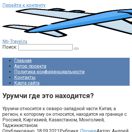
Перейти к контенту
Nti-Travel.ru
Поиск:
Главная
Автор проекта
Политика конфиденциальности
Контакты
Карта сайта
Урумчи где это находится?
Урумчи относится к северо-западной части Китая, а
регион, к которому он относится, находится на границе с
Россией, Киргизией, Казахстаном, Монголией,
Таджикистаном.
Опубликовано:
18.09.2021
Рубрика:
Прочее
Автор:
Андрей