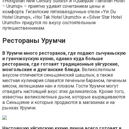
«Hongshan New Century Suites» и «Quanjude Tianshan Hotel
– Urumqi» – приятно удивят сочетанием цены и
комфорта. Гигантские пятизвездочные отели «Yin Du
Hotel Urumqi», «Hoi Tak Hotel Urumchi» и «Silver Star Hotel
Urumchi» придутся по вкусу состоятельным
путешественникам.
Рестораны Урумчи
В Урумчи много ресторанов, где подают сычуаньскую
и гуанчжоускую кухню, однако куда больше
ресторанов, где готовят традиционные уйгурские,
монгольские и дунганские блюда.
Великолепным
вкусом отличается синьцзянский шашлык, а также
местная кулинария славится печеным бараном, печеным
мясом, лепешками нан и пловом. Гости Урумчи могут
отведать настоящий вкус этих деликатесов. Кроме того,
известны великолепные дыни, которые выращиваются
в Синьцзяне и которые продаются в магазинах и на
рынках Урумчи.
Настоящую уйгурскую кухню лучше всего готовят в