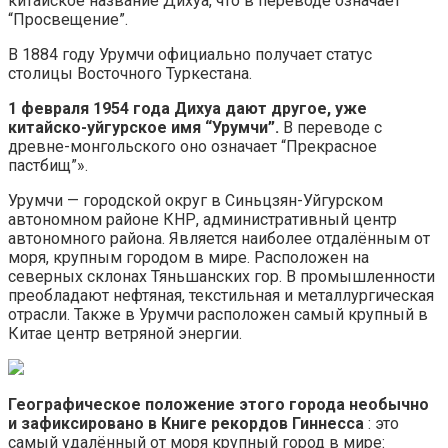
китайское название Дихуа, что в переводе означает
“Просвещение”.
В 1884 году Урумчи официально получает статус
столицы Восточного Туркестана.
1 февраля 1954 года Дихуа дают другое, уже
китайско-уйгурское имя “Урумчи”.
В переводе с
древне-монгольского оно означает “Прекрасное
пастбищ”».
Урумчи — городской округ в Синьцзян-Уйгурском
автономном районе КНР, административный центр
автономного района. Является наиболее отдалённым от
моря, крупным городом в мире. Расположен на
северных склонах Тяньшанских гор. В промышленности
преобладают нефтяная, текстильная и металлургическая
отрасли. Также в Урумчи расположен самый крупный в
Китае центр ветряной энергии.
Географическое положение этого города необычно
и зафиксировано в Книге рекордов Гиннесса
: это
самый удалённый от моря крупный город в мире: