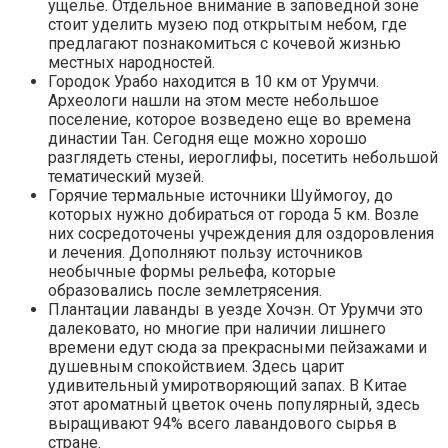
ущелье. Отдельное внимание в заповедной зоне
стоит уделить музею под открытым небом, где
предлагают познакомиться с кочевой жизнью
местных народностей.
Городок Урабо находится в 10 км от Урумчи.
Археологи нашли на этом месте небольшое
поселение, которое возведено еще во времена
династии Тан. Сегодня еще можно хорошо
разглядеть стены, иероглифы, посетить небольшой
тематический музей.
Горячие термальные источники Шуймогоу, до
которых нужно добираться от города 5 км. Возле
них сосредоточены учреждения для оздоровления
и лечения. Дополняют пользу источников
необычные формы рельефа, которые
образовались после землетрясения.
Плантации лаванды в уезде Хочэн. От Урумчи это
далековато, но многие при наличии лишнего
времени едут сюда за прекрасными пейзажами и
душевным спокойствием. Здесь царит
удивительный умиротворяющий запах. В Китае
этот ароматный цветок очень популярный, здесь
выращивают 94% всего лавандового сырья в
стране.