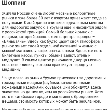
Шоппинг
Жители России очень любят местные колоритные
рынки и уже более 30 лет с азартом приезжают сюда за
покупками. Китай давно считается идеальным местом
для недорогих закупок, а Урумчи еще и находится рядом
с российской границей. Самый большой рынок с
вещами, который расположен в центре городка –
«Бяньцзянь». Здесь как будто царит своя атмосфера, а
рынок живет своей отдельной активной жизнью с
массой магазинов, кафе, спа-салонами. Здесь же есть
билетные кассы, пункты обмена валют, отель и
медпункт. В самом центре рыночного дворца можно
посетить клинику, которая практикует народную
медицину.
Чаще всего на рынки Урумчи приезжают за дорогими и
громадными вещами (шубами, качественными
кожаными изделиями, обувью). Они обойдутся здесь
значительно дешевле, чем на российском рынке. Хотя
есть в китайском городе и магазины с брендовыми
вещами, стоимость которых может быть заоблачной.
Не стоит забывать, что на китайских рынках торговаться