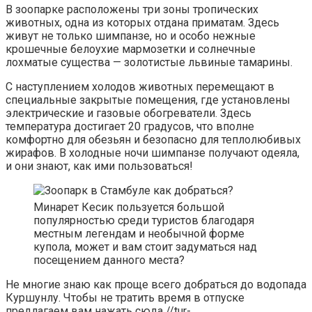
В зоопарке расположены три зоны тропических
животных, одна из которых отдана приматам. Здесь
живут не только шимпанзе, но и особо нежные
крошечные белоухие мармозетки и солнечные
лохматые существа — золотистые львиные тамарины.
С наступлением холодов животных перемещают в
специальные закрытые помещения, где установлены
электрические и газовые обогреватели. Здесь
температура достигает 20 градусов, что вполне
комфортно для обезьян и безопасно для теплолюбивых
жирафов. В холодные ночи шимпанзе получают одеяла,
и они знают, как ими пользоваться!
Минарет Кесик пользуется большой
популярностью среди туристов благодаря
местным легендам и необычной форме
купола, может и вам стоит задуматься над
посещением данного места?
Не многие знаю как проще всего добраться до водопада
Куршунлу. Чтобы не тратить время в отпуске
предлагаем вам нажать сюда //tur-