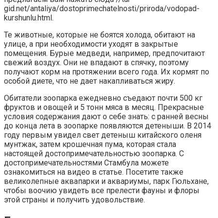
gid.net/antaliya/dostoprimechatelnosti/priroda/vodopad-
kurshunlu.html.
Те животные, которые не боятся холода, обитают на
улице, а при необходимости уходят в закрытые
помещения. Бурые медведи, например, предпочитают
свежий воздух. Они не впадают в спячку, поэтому
получают корм на протяжении всего года. Их кормят по
особой диете, что не дает накапливаться жиру.
Обитатели зоопарка ежедневно съедают почти 500 кг
фруктов и овощей и 5 тонн мяса в месяц. Прекрасные
условия содержания дают о себе знать: с ранней весны
до конца лета в зоопарке появляются детеныши. В 2014
году первым увидел свет детеныш китайского оленя
мунтжак, затем крошечная пума, которая стала
настоящей достопримечательностью зоопарка. С
достопримечательностями Стамбула можете
ознакомиться на видео в статье. Посетите также
великолепные аквапарки и аквариумы, парк Гюльхане,
чтобы воочию увидеть все прелести фауны и флоры
этой страны и получить удовольствие.