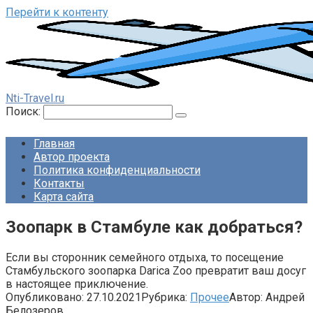
Перейти к контенту
Nti-Travel.ru
Поиск:
Главная
Автор проекта
Политика конфиденциальности
Контакты
Карта сайта
Зоопарк в Стамбуле как добраться?
Если вы сторонник семейного отдыха, то посещение
Стамбульского зоопарка Darica Zoo превратит ваш досуг
в настоящее приключение.
Опубликовано:
27.10.2021
Рубрика:
Прочее
Автор:
Андрей
Белозеров