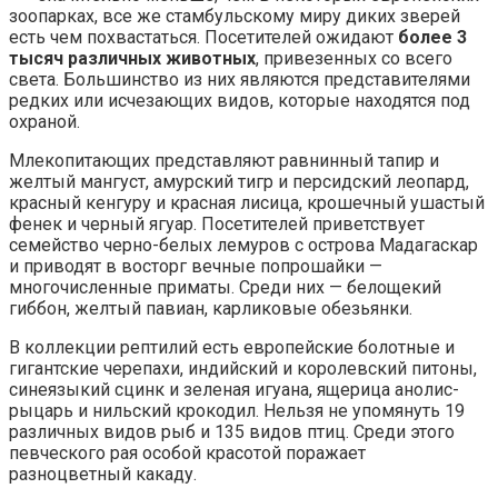
зоопарках, все же стамбульскому миру диких зверей
есть чем похвастаться. Посетителей ожидают
более 3
тысяч различных животных
, привезенных со всего
света. Большинство из них являются представителями
редких или исчезающих видов, которые находятся под
охраной.
Млекопитающих представляют равнинный тапир и
желтый мангуст, амурский тигр и персидский леопард,
красный кенгуру и красная лисица, крошечный ушастый
фенек и черный ягуар. Посетителей приветствует
семейство черно-белых лемуров с острова Мадагаскар
и приводят в восторг вечные попрошайки —
многочисленные приматы. Среди них — белощекий
гиббон, желтый павиан, карликовые обезьянки.
В коллекции рептилий есть европейские болотные и
гигантские черепахи, индийский и королевский питоны,
синеязыкий сцинк и зеленая игуана, ящерица анолис-
рыцарь и нильский крокодил. Нельзя не упомянуть 19
различных видов рыб и 135 видов птиц. Среди этого
певческого рая особой красотой поражает
разноцветный какаду.