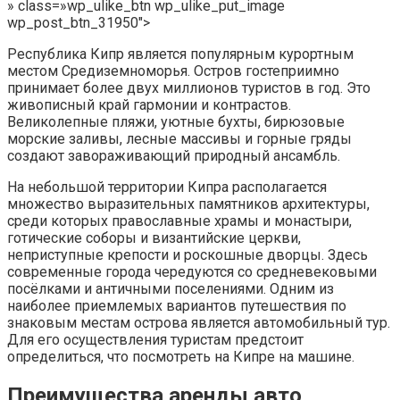
» class=»wp_ulike_btn wp_ulike_put_image
wp_post_btn_31950″>
Республика Кипр является популярным курортным
местом Средиземноморья. Остров гостеприимно
принимает более двух миллионов туристов в год. Это
живописный край гармонии и контрастов.
Великолепные пляжи, уютные бухты, бирюзовые
морские заливы, лесные массивы и горные гряды
создают завораживающий природный ансамбль.
На небольшой территории Кипра располагается
множество выразительных памятников архитектуры,
среди которых православные храмы и монастыри,
готические соборы и византийские церкви,
неприступные крепости и роскошные дворцы. Здесь
современные города чередуются со средневековыми
посёлками и античными поселениями. Одним из
наиболее приемлемых вариантов путешествия по
знаковым местам острова является автомобильный тур.
Для его осуществления туристам предстоит
определиться, что посмотреть на Кипре на машине.
Преимущества аренды авто