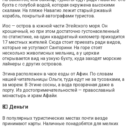
бухта с голубой водой, которая окружена высокими
скалами. На пляже Навагио лежит старый ржавый
корабль, покрытый автографами туристов.
Иос — остров в южной части Эгейского моря. Он
крошечный, но при этом достаточно густонаселенный:
по статистике, на один квадратный километр приходится
17 местных жителей. Сюда стоит приехать ради видов,
которые не уступают Санторини. На горе стоят
несколько живописных мельниц, а у церкви
открывается вид на узкую бухту, куда заходят морские
лайнеры с других островов.
Эгина расположен в часе езды от Афин. По словам
нашей читательницы Ольги, туда едут не за тусовками, а
за морем. В Эгине сосны, а вода прозрачная даже в
порту. Из достопримечательностей — православный
монастырь и храм Афайи.
💶 Деньги
В популярных туристических местах почти везде
принимают карты. Наличные понадобятся для мелких