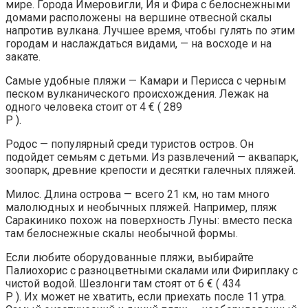
мире. Города Имеровигли, Ия и Фира с белоснежными
домами расположены на вершине отвесной скалы
напротив вулкана. Лучшее время, чтобы гулять по этим
городам и наслаждаться видами, — на восходе и на
закате.
Самые удобные пляжи — Камари и Перисса с черным
песком вулканического происхождения. Лежак на
одного человека стоит от 4 € ( 289
Р ).
Родос — популярный среди туристов остров. Он
подойдет семьям с детьми. Из развлечений — аквапарк,
зоопарк, древние крепости и десятки галечных пляжей.
Милос. Длина острова — всего 21 км, но там много
малолюдных и необычных пляжей. Например, пляж
Саракинико похож на поверхность Луны: вместо песка
там белоснежные скалы необычной формы.
Если любите оборудованные пляжи, выбирайте
Палиохорис с разноцветными скалами или Фириплаку с
чистой водой. Шезлонги там стоят от 6 € ( 434
Р ). Их может не хватить, если приехать после 11 утра.