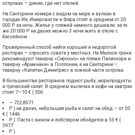
островах — дикие, где нет отелей.
На Санторини номера с видом на море и вулкан в
городах Ия, Имеровигли и Фира стоят в среднем от 20
000 Р за ночь. Жилье у пляжей намного дешевле: за те
же 20 000 Р на двоих можно 3 ночи жить в отеле с
бассейном.
Проверенный способ найти хороший и недорогой
ресторан — спросить совета у местных. На Милосе греки
рекомендуют таверну «Сирокко» на пляже Палиохори и
таверну «Арменаки» в Поллонии, а на Санторини —
таверну «Капитан Димитрис» в южной части острова.
В большинстве ресторанов подают рыбу, морепродукты
и греческий салат. В среднем выпечка и кофе на завтрак
стоят 7—10 € ( 506
— 722,8571
Р ) на двоих, небольшая рыба и салат на обед — от 20
€ ( 1446
Р ). Паста с вином и лобстером обойдется в 55 € (
3977
Р ).