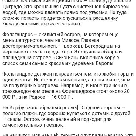
Самый экзотический и дикий пляж — необорудованный
Циградо. Это крошечная бухта с чистейшей бирюзовой
водой, где можно плавать прямо под утесами. Но туда
сложно попасть: придется спускаться в расщелину
между скалами, держась за канат.
Фолегандрос — скалистый остров, на котором еще
меньше туристов, чем на Милосе. Главная
достопримечательность — церковь Богородицы на
вершине холма в городе Хора. Это лучшая обзорная
площадка на острове. «Си-эн-эн» включила Хору в
список семи самых красивых деревень Европы.
Фолегандрос должен понравиться тем, кто любит горы и
одиночество. Но отелей там меньше, а цены выше, чем
на популярных островах. Например, в июне три ночи в
трехзвездочном отеле на Фолегандросе стоят около 20
000 Р , а на Родосе — 16 000 Р .
На Корфу разнообразный рельеф. С одной стороны —
пологие пляжи, где хорошо купаться с детьми, с другой
— скалы. Остров очень зеленый и подходит для
самостоятельных поездок.
На Закинтос, или Закинф, туристы едут ради Навагио. Это