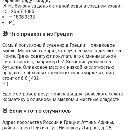
заранее, дадут скидку.
📌 На бензин за день активной езды в среднем уходит
15—25 € ( 1085
— 1808,3333
Р ).
🎁 Что привезти из Греции
Самый популярный сувенир в Греции — оливковое
масло. Местные говорят, что лучшее масло делают на
Крите. Греки советуют покупать его с минимальной
кислотностью, например 0,2. Значение указано на
бутылке. Оливковое масло с низкой кислотностью
продают в обычных греческих супермаркетах, литр
стоит от 6 € ( 432
Р ).
Еще с островов везут приправы для греческого салата,
косметику с оливковым маслом и местные сладости.
🚨 Если что-то случилось
Адрес посольства России в Греции: Аттика, Афины,
район Палео Психико, ул. Никифору Литраст, д. 28,