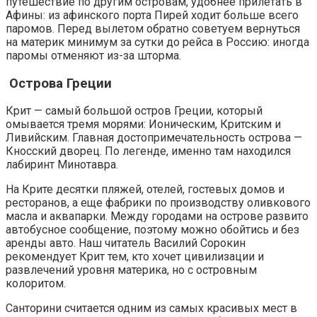
путешествие по другим островам, удобнее прилетать в
Афины: из афинского порта Пирей ходит больше всего
паромов. Перед вылетом обратно советуем вернуться
на материк минимум за сутки до рейса в Россию: иногда
паромы отменяют из-за шторма.
️ Острова Греции
Крит — самый большой остров Греции, который
омывается тремя морями: Ионическим, Критским и
Ливийским. Главная достопримечательность острова —
Кносский дворец. По легенде, именно там находился
лабиринт Минотавра.
На Крите десятки пляжей, отелей, гостевых домов и
ресторанов, а еще фабрики по производству оливкового
масла и аквапарки. Между городами на острове развито
автобусное сообщение, поэтому можно обойтись и без
аренды авто. Наш читатель Василий Сорокин
рекомендует Крит тем, кто хочет цивилизации и
развлечений уровня материка, но с островным
колоритом.
Санторини считается одним из самых красивых мест в