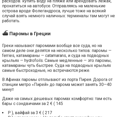
расходов: купить воду на пляже или арендовать лежак,
прокатиться на автобусе. Отправляясь на маленькие
острова вроде Фолегандроса, лучше тоже на всякий
случай взять немного наличных: терминалы там могут не
работать.
⛴️ Паромы в Греции
Греки называют паромами вообще все суда, но на
самом деле они делятся на несколько типов: паромы —
ferries, катамараны — catamarans, и суда на подводных
крыльях — hydrofoils. Самые медленные — это паромы,
катамараны чуть быстрее. Суда на подводных крыльях
самые быстроходные, но встречаются реже.
В Афинах паромы отплывают из порта Пирея. Дорога от
станции метро «Пирей» до парома может занять 30—40
минут
Даже на самых дешевых паромах комфортно: там есть
бары с сэндвичами за 2 € ( 145
Р ), вайфай за 3 € ( 217