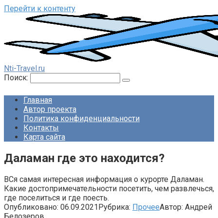
Перейти к контенту
Nti-Travel.ru
Поиск:
Главная
Автор проекта
Политика конфиденциальности
Контакты
Карта сайта
Даламан где это находится?
ВСя самая интересная информация о курорте Даламан.
Какие достопримечательности посетить, чем развлечься,
где поселиться и где поесть.
Опубликовано:
06.09.2021
Рубрика:
Прочее
Автор:
Андрей
Белозеров