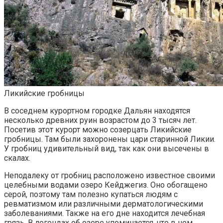
Ликийские гробницы
В соседнем курортном городке Дальян находятся
несколько древних руин возрастом до 3 тысяч лет.
Посетив этот курорт можно созерцать Ликийские
гробницы. Там были захоронены цари старинной Ликии.
У гробниц удивительный вид, так как они высечены в
скалах.
Неподалеку от гробниц расположено известное своими
целебными водами озеро Кейджегиз. Оно обогащено
серой, поэтому там полезно купаться людям с
ревматизмом или различными дерматологическими
заболеваниями. Также на его дне находится лечебная
грязь. В легендах об озере упоминается, что в нем