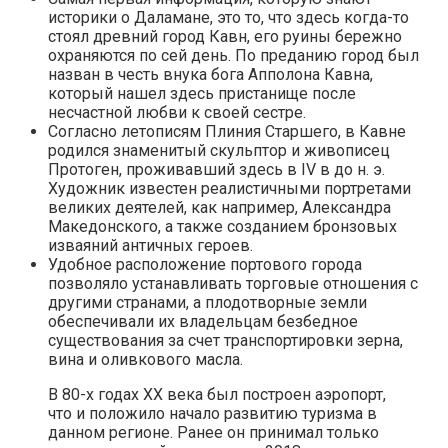
историки о Даламане, это то, что здесь когда-то
стоял древний город Кавн, его руины бережно
охраняются по сей день. По преданию город был
назван в честь внука бога Апполона Кавна,
который нашел здесь пристанище после
несчастной любви к своей сестре.
Согласно летописям Плиния Старшего, в Кавне
родился знаменитый скульптор и живописец
Протоген, проживавший здесь в IV в до н. э.
Художник известен реалистичными портретами
великих деятелей, как например, Александра
Македонского, а также созданием бронзовых
изваяний античных героев.
Удобное расположение портового города
позволяло устанавливать торговые отношения с
другими странами, а плодотворные земли
обеспечивали их владельцам безбедное
существования за счет транспортировки зерна,
вина и оливкового масла.
В 80-х годах XX века был построен аэропорт,
что и положило начало развитию туризма в
данном регионе. Ранее он принимал только