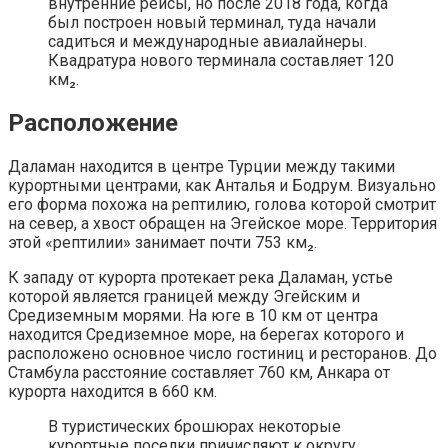
внутренние рейсы, но после 2018 года, когда
был построен новый терминал, туда начали
садиться и международные авиалайнеры.
Квадратура нового терминала составляет 120
км₂.
Расположение
Даламан находится в центре Турции между такими
курортными центрами, как Анталья и Бодрум. Визуально
его форма похожа на рептилию, голова которой смотрит
на север, а хвост обращен на Эгейское море. Территория
этой «рептилии» занимает почти 753 км₂.
К западу от курорта протекает река Даламан, устье
которой является границей между Эгейским и
Средиземным морями. На юге в 10 км от центра
находится Средиземное море, на берегах которого и
расположено основное число гостиниц и ресторанов. До
Стамбула расстояние составляет 760 км, Анкара от
курорта находится в 660 км.
В туристических брошюрах некоторые
курортные поселки причисляют к округу