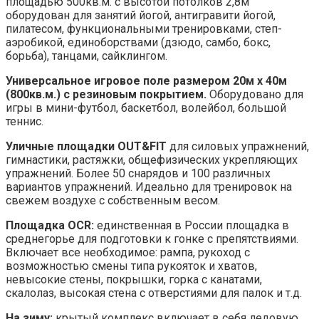
площадью 500кв.м. с высотой потолков 2,8м
оборудован для занятий йогой, антигравити йогой,
пилатесом, функциональными тренировками, степ-
аэробикой, единоборствами (дзюдо, самбо, бокс,
борьба), танцами, сайклингом.
Универсальное игровое поле размером 20м х 40м
(800кв.м.) с резиновым покрытием.
Оборудовано для
игры в мини-футбол, баскетбол, волейбол, большой
теннис.
Уличные площадки OUT&FIT
для силовых упражнений,
гимнастики, растяжки, общефизических укрепляющих
упражнений. Более 50 снарядов и 100 различных
вариантов упражнений. Идеально для тренировок на
свежем воздухе с собственным весом.
Площадка OCR:
единственная в России площадка в
среднегорье для подготовки к гонке с препятствиями.
Включает все необходимое: рампа, рукоход с
возможностью смены типа рукояток и хватов,
невысокие стены, покрышки, горка с канатами,
скалолаз, высокая стена с отверстиями для палок и т.д.
На зиму:
крытый комплекс включает в себя ледовую