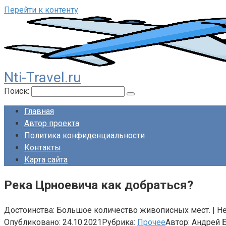
Перейти к контенту
Nti-Travel.ru
Поиск:
Главная
Автор проекта
Политика конфиденциальности
Контакты
Карта сайта
Река Црноевича как добраться?
Достоинства: Большое количество живописных мест. | Не
Опубликовано:
24.10.2021
Рубрика:
Прочее
Автор:
Андрей 