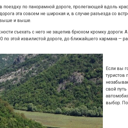
я в поездку по панорамной ​дороге, пролегающей вдоль кр
дорога эта совсем не широкая и, в случае разъезда со вст
, выше и выше.
ости съехать с него не зацепив брюхом кромку дороги. А 
 по ​этой извилистой дороге, до ближайшего кармана — ра
​ ​
Если вы г
туристов 
незабыва
свой путь
автомобил
выбор. По