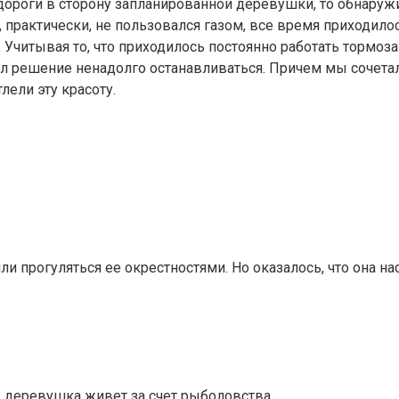
ороги в сторону запланированной деревушки, то обнаружил
я, практически, не пользовался газом, все время приходил
. Учитывая то, что приходилось постоянно работать тормоз
мал решение ненадолго останавливаться. Причем мы сочет
ели эту красоту.
 прогуляться ее окрестностями. Но оказалось, что она наст
, деревушка живет за счет рыболовства.