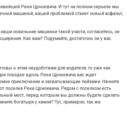
асивейшей Реки Црноевича. И тут на полном серьезе мы
речной машиной, ​вашей проблемой станет ​новый асфальт,
наши новенькие машинки такой участи, согласитесь, не
сширения. Как вам? Подумайте, достаточно ли у вас
отовы к этим неудобствам для водителя, то уже как
при поездке вдоль Реки Црноевича вас ждет
емое приключение и захватывающие пейзажи. Начните
 от поселка Река Црноевича. Рядом с поселком есть
ьный мост, перед которым вы должны будете сделать
мните богатыря у камня? Тут, примерно, так же.