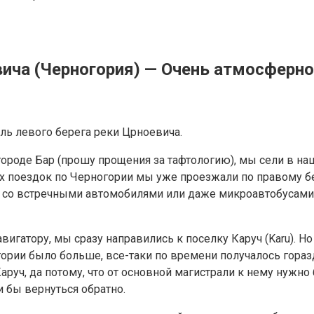
евича (Черногория) — Очень атмосфер
ль левого берега реки Црноевича.
городе Бар (прошу прощения за тафтологию), мы сели в н
х поездок по Черногории мы уже проезжали по правому бе
я со встречными автомобилями или даже микроавтобусами.
вигатору, мы сразу направились к поселку Каруч (Karu). Н
гории было больше, все-таки по времени получалось гораз
уч, да потому, что от основной магистрали к нему нужно 
 бы вернуться обратно.