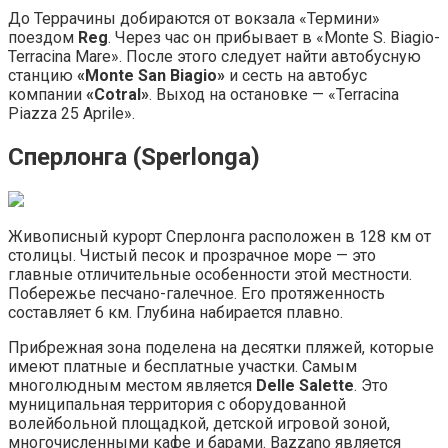
До Террачины добираются от вокзала «Термини»
поездом
Reg
. Через час он прибывает в «Monte S. Biagio-
Terracina Mare». После этого следует найти автобусную
станцию
«Monte San Biagio»
и сесть на автобус
компании
«Cotral»
. Выход на остановке — «Terracina
Piazza 25 Aprile».
Сперлонга (Sperlonga)
Живописный курорт Сперлонга расположен в 128 км от
столицы. Чистый песок и прозрачное море — это
главные отличительные особенности этой местности.
Побережье песчано-галечное. Его протяженность
составляет 6 км. Глубина набирается плавно.
Прибрежная зона поделена на десятки пляжей, которые
имеют платные и бесплатные участки. Самым
многолюдным местом является
Delle Salette
. Это
муниципальная территория с оборудованной
волейбольной площадкой, детской игровой зоной,
многочисленными кафе и барами. Bazzano является