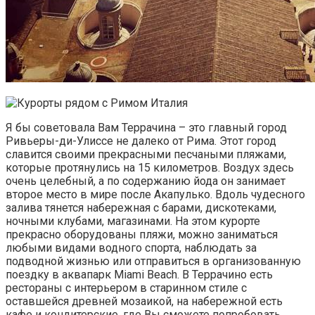
Я бы советовала Вам Террачина – это главный город
Ривьеры-ди-Улиссе не далеко от Рима. Этот город
славится своими прекрасными песчаными пляжами,
которые протянулись на 15 километров. Воздух здесь
очень целебный, а по содержанию йода он занимает
второе место в мире после Акапулько. Вдоль чудесного
залива тянется набережная с барами, дискотеками,
ночными клубами, магазинами. На этом курорте
прекрасно оборудованы пляжи, можно заниматься
любыми видами водного спорта, наблюдать за
подводной жизнью или отправиться в организованную
поездку в аквапарк Miami Beach. В Террачино есть
рестораны с интерьером в старинном стиле с
оставшейся древней мозаикой, на набережной есть
кафе и кондитерские, где Вы сможете попробовать