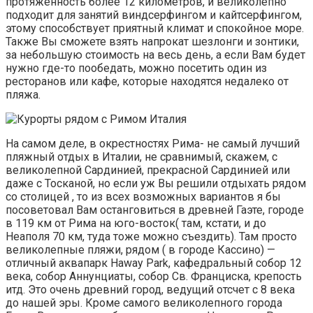
протяженность более 12 километров, и великолепно
подходит для занятий виндсерфингом и кайтсерфингом,
этому способствует приятный климат и спокойное море.
Также Вы сможете взять напрокат шезлонги и зонтики,
за небольшую стоимость на весь день, а если Вам будет
нужно где-то пообедать, можно посетить один из
ресторанов или кафе, которые находятся недалеко от
пляжа.
На самом деле, в окрестностях Рима- не самый лучший
пляжный отдых в Италии, не сравнимый, скажем, с
великолепной Сардинией, прекрасной Сардинией или
даже с Тосканой, но если уж Вы решили отдыхать рядом
со столицей , то из всех возможных вариантов я бы
посоветовал Вам останговиться в древней Гаэте, городе
в 119 км от Рима на юго-восток( там, кстати, и до
Неаполя 70 км, туда тоже можно съездить). Там просто
великолепные пляжи, рядом ( в городе Кассино) —
отличный аквапарк Haway Park, кафедральный собор 12
века, собор Аннунциаты, собор Св. Франциска, крепость
итд. Это очень древний город, ведущий отсчет с 8 века
до нашей эры. Кроме самого великолепного города