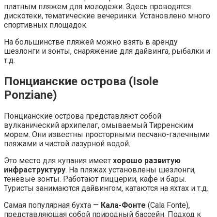
платным пляжем для молодежи. Здесь проводятся
дискотеки, тематические вечеринки. Установлено много
спортивных площадок.
На большинстве пляжей можно взять в аренду
шезлонги и зонты, снаряжение для дайвинга, рыбалки и
т.д.
Понцианские острова (Isole
Ponziane)
Понцианские острова представляют собой
вулканический архипелаг, омываемый Тирренским
морем. Они известны просторными песчано-галечными
пляжами и чистой лазурной водой.
Это место для купания имеет
хорошо развитую
инфраструктуру
. На пляжах установлены шезлонги,
теневые зонты. Работают пиццерии, кафе и бары.
Туристы занимаются дайвингом, катаются на яхтах и т.д.
Самая популярная бухта —
Кала-Фонте
(Cala Fonte),
представляющая собой природный бассейн. Подход к