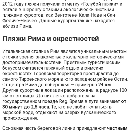
2012 году пляжи получили отметку «Голубой пляжи» и
встали в шеренгу с такими экологически чистыми
пляжами курортов, как Вентотене-Кала-Наве и Сан-
Феличе-Чирчео. Данные курорты так же находятся
вблизи Рима.
Пляжи Рима и окрестностей
Итальянская столица Рим является уникальным местом
с точки зрения знакомства с культурно-историческими
достопримечательностями. Приятным туристическим
бонусом считается пляжный отдых в римских
окрестностях. Городская территория простирается до
самого Тирренского моря в юго-западном районе Остии.
От центра Рима до побережья — примерно
24 км
.
Другие курортные локации расположены в радиусе 100
км от столицы. До них легко добраться на
государственном поезде Reg. Время в пути занимает
от
30 минут до 2,5 часа
. Те, кто не любит купаться в
морской воде, отдыхают на озерах вулканического
происхождения.
Основная часть береговой линии принадлежит
частным