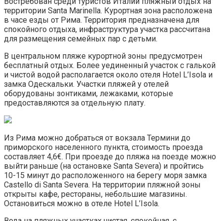
Востребован среди туристов Италии пляжный отдых на
территории Santa Marinella. Курортная зона расположена
в часе езды от Рима. Территория предназначена для
спокойного отдыха, инфраструктура участка рассчитана
для размещения семейных пар с детьми.
В центральном пляже курортной зоны предусмотрен
бесплатный отдых. Более уединенный участок с галькой
и чистой водой располагается около отеля Hotel L’Isola и
замка Одескальки. Участки пляжей у отелей
оборудованы зонтиками, лежаками, которые
предоставляются за отдельную плату.
Из Рима можно добраться от вокзала Термини до
приморского населенного пункта, стоимость проезда
составляет 4,6€. При проезде до пляжа на поезде можно
выйти раньше (на остановке Santa Severa) и пройтись
10-15 минут до расположенного на берегу моря замка
Castello di Santa Severa. На территории пляжной зоны
открыты кафе, рестораны, небольшие магазины.
Остановиться можно в отеле Hotel L’Isola.
Вода на пляжных участках чистая, спокойная, с