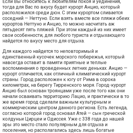
Если Вы относитесь к любителям покоя и уединения,
тогда для Вас по вкусу будет курорт Анцио, который
расположился среди дюн. С этим курортом сливается
соседний — Неттуно. Если взять вместе все пляжи обеих
курортов Неттуно и Анцио, то можно насчитать аж
пятьдесят пять пляжей. При этом каждый из них имеет
свои особенности, для любого туриста и отдыхающего
найдется по вкусу место для отдыха.
Для каждого найдется то неповторимый и
единственный кусочек морского побережья, который
навсегда оставит в памяти приятные и теплые
воспоминания о проведенных летних деньках. Анцио —
курорт отличается, как отличный климатический курорт
страны. Город расположен к югу от Рима в сорока
километрах, на берегу Тирренского моря. Город-курорт
Анцио был основан троянцами уже после того как они
начали осваивать территорию Лацио, и практически в то
же время город сделали важным культурным и
коммерческим центром данного региона. Есть легенда,
согласно которой город основал Атей — сын греческой
колдуньи Цирцеи и Одиссея. Уже с 338 года до нашей
эры это место стало популярным для отдыха и
поселения, но располагались здесь лишь богатые