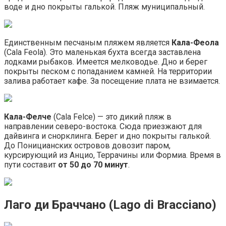
воде и дно покрыты галькой. Пляж муниципальный.
Единственным песчаным пляжем является
Кала-Феола
(Cala Feola). Это маленькая бухта всегда заставлена
лодками рыбаков. Имеется мелководье. Дно и берег
покрыты песком с попаданием камней. На территории
залива работает кафе. За посещение плата не взимается.
Кала-Фелче
(Cala Felce) — это дикий пляж в
направлении северо-востока. Сюда приезжают для
дайвинга и снорклинга. Берег и дно покрыты галькой.
До Поницианских островов довозит паром,
курсирующий из Анцио, Террачины или Формиа. Время в
пути составит
от 50 до 70 минут
.
Лаго ди Браччано (Lago di Bracciano)