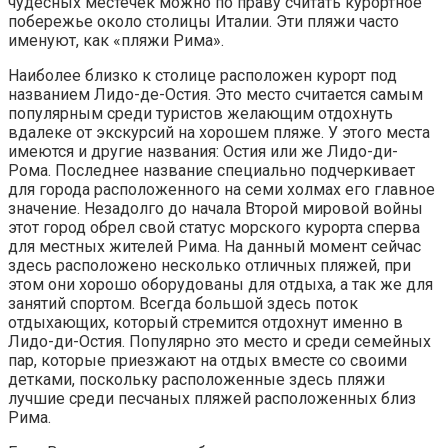
чудесных местечек можно по праву считать курортное
побережье около столицы Италии. Эти пляжи часто
именуют, как «пляжи Рима».
Наиболее близко к столице расположен курорт под
названием Лидо-де-Остия. Это место считается самым
популярным среди туристов желающим отдохнуть
вдалеке от экскурсий на хорошем пляже. У этого места
имеются и другие названия: Остия или же Лидо-ди-
Рома. Последнее название специально подчеркивает
для города расположенного на семи холмах его главное
значение. Незадолго до начала Второй мировой войны
этот город обрел свой статус морского курорта сперва
для местных жителей Рима. На данный момент сейчас
здесь расположено несколько отличных пляжей, при
этом они хорошо оборудованы для отдыха, а так же для
занятий спортом. Всегда большой здесь поток
отдыхающих, который стремится отдохнут именно в
Лидо-ди-Остия. Популярно это место и среди семейных
пар, которые приезжают на отдых вместе со своими
детками, поскольку расположенные здесь пляжи
лучшие среди песчаных пляжей расположенных близ
Рима.