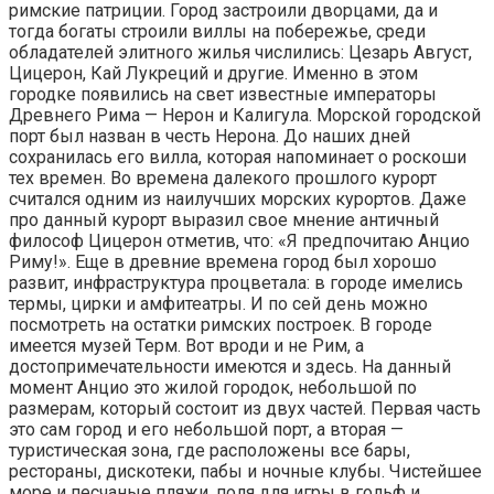
римские патриции. Город застроили дворцами, да и
тогда богаты строили виллы на побережье, среди
обладателей элитного жилья числились: Цезарь Август,
Цицерон, Кай Лукреций и другие. Именно в этом
городке появились на свет известные императоры
Древнего Рима — Нерон и Калигула. Морской городской
порт был назван в честь Нерона. До наших дней
сохранилась его вилла, которая напоминает о роскоши
тех времен. Во времена далекого прошлого курорт
считался одним из наилучших морских курортов. Даже
про данный курорт выразил свое мнение античный
философ Цицерон отметив, что: «Я предпочитаю Анцио
Риму!». Еще в древние времена город был хорошо
развит, инфраструктура процветала: в городе имелись
термы, цирки и амфитеатры. И по сей день можно
посмотреть на остатки римских построек. В городе
имеется музей Терм. Вот вроди и не Рим, а
достопримечательности имеются и здесь. На данный
момент Анцио это жилой городок, небольшой по
размерам, который состоит из двух частей. Первая часть
это сам город и его небольшой порт, а вторая —
туристическая зона, где расположены все бары,
рестораны, дискотеки, пабы и ночные клубы. Чистейшее
море и песчаные пляжи, поля для игры в гольф и