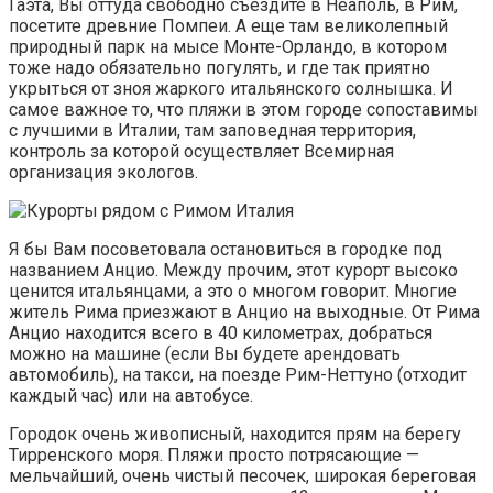
Гаэта, Вы оттуда свободно съездите в Неаполь, в Рим,
посетите древние Помпеи. А еще там великолепный
природный парк на мысе Монте-Орландо, в котором
тоже надо обязательно погулять, и где так приятно
укрыться от зноя жаркого итальянского солнышка. И
самое важное то, что пляжи в этом городе сопоставимы
с лучшими в Италии, там заповедная территория,
контроль за которой осуществляет Всемирная
организация экологов.
Я бы Вам посоветовала остановиться в городке под
названием Анцио. Между прочим, этот курорт высоко
ценится итальянцами, а это о многом говорит. Многие
житель Рима приезжают в Анцио на выходные. От Рима
Анцио находится всего в 40 километрах, добраться
можно на машине (если Вы будете арендовать
автомобиль), на такси, на поезде Рим-Неттуно (отходит
каждый час) или на автобусе.
Городок очень живописный, находится прям на берегу
Тирренского моря. Пляжи просто потрясающие —
мельчайший, очень чистый песочек, широкая береговая