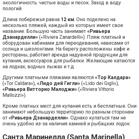
экологичность: чистые воды и песок. Заход в воду
пологий.
Длина побережья равна
12 км
. Оно поделено на
несколько пляжей, каждый из которых имеет свое
название. Большую часть занимает
«Ривьера
Дзанарделли»
(«Riviera Zanardelli»). Пляж платный и
оборудован кабинами для переодевания, навесами от
солнца и шезлонгами. На берегу расположены кафе и
рестораны, работает аренда надувной продукции для
купания, аксессуаров для рыбалки. Желающие катаются
на лодках, водных лыжах и т.д.
Другими платными пляжами являются
«Тор Калдара»
(«Tor Caldara»),
«Лидо дей Гигли»
(«Lido dei Gigli»),
«Ривьера Витторио Малоджи»
(«Riviera Vittorio
Mallozzi»).
Кроме платных мест для купания есть и бесплатные. Они
занимают небольшую территорию по разным сторонам
от
«Ривьера Дзанарделли»
. Однако купаться там не
очень удобно из-за наличия камней и рыбацких лодок.
Санта Маринелла (Santa Marinella)