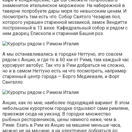
знаменитое итальянское мороженое. На набережной в
таверне попробуете дары моря по невысоким ценам. И
посмотреть там есть что. Собор Святого Чезария пол,
которого украшен старинной мозаикой, замок Вендитти
построенный в 13 веке. Кафедральный собор и рядом с
ним дворец Епископа и старинная Башня роз.
А мы останавливались в городке Неттуно, это совсем
рядом с Анцио, и где то в 60 км от Рима, там каждый час
курсирует автобус. Так что в Рим добраться не сложно,
но и в самом Неттуно есть на что посмотреть, например
старинный центр города — Борго Медиевале, и Форт
Сангалло.
Анцио, как по мне, наиболее подходящий вариант. В этом
небольшом курортном городке отдыхают сами римляне,
приезжая сюда на уикэнд. В городке множество
рыбных ресторанчиков, цены намного ниже, чем в
Риме. Ехать в Рим из Анцио на машине меньше часа,
можно не на машине, а на электричке добраться до