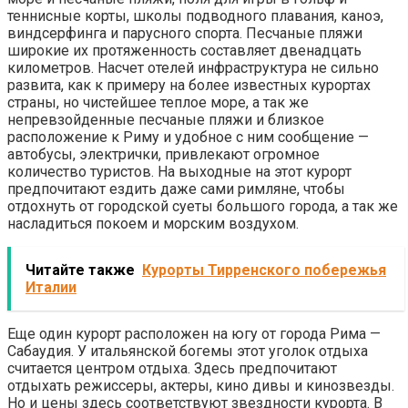
теннисные корты, школы подводного плавания, каноэ,
виндсерфинга и парусного спорта. Песчаные пляжи
широкие их протяженность составляет двенадцать
километров. Насчет отелей инфраструктура не сильно
развита, как к примеру на более известных курортах
страны, но чистейшее теплое море, а так же
непревзойденные песчаные пляжи и близкое
расположение к Риму и удобное с ним сообщение —
автобусы, электрички, привлекают огромное
количество туристов. На выходные на этот курорт
предпочитают ездить даже сами римляне, чтобы
отдохнуть от городской суеты большого города, а так же
насладиться покоем и морским воздухом.
Читайте также
Курорты Тирренского побережья
Италии
Еще один курорт расположен на югу от города Рима —
Сабаудия. У итальянской богемы этот уголок отдыха
считается центром отдыха. Здесь предпочитают
отдыхать режиссеры, актеры, кино дивы и кинозвезды.
Но и цены здесь соответствуют звездности курорта. В