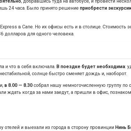
оятельно
, добравшись туда на автобусе, и провести неско
лишь 24 часа. Было принято решение
приобрести экскурси
xpress в Сапе. Но их офисы есть и в столице. Стоимость 
36 долларов для одного человека.
ла и что в себя включала.
В поездке будет необходима
: 
нестабильной, солнце быстро сменяет дождь и, наоборот.
и,
в 8.00 — 8.30
собрал нашу немногочисленную группу по от
тали ждать когда за нами заедут, а пришли в офис, познаком
у отелей и выехали из города в сторону провинции
Нинь Б