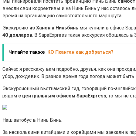
Мы планировали посетить провинцию Нинь Бинь
самост
внесли свои коррективы и на Нинь Бинь у нас осталось 
время на организацию самостоятельного маршрута.
Экскурсию
из Ханоя в Ниньбинь
мы купили в офисе SapaE
40 долларов
. В SapaExpress такая экскурсия обошлась в 
Читайте также
КО Пханган как добраться?
Сейчас я расскажу вам подробно, друзья, как она проходи
убор, дождевик. В разное время года погода может быть 
Экскурсионный вьетнамский гид, говорящий по-английск
рядом
с центральным офисом SapaExpress
, то мы не с
Наш автобус в Нинь Бинь.
За несколькими китайцами и корейцами мы заехали в пар