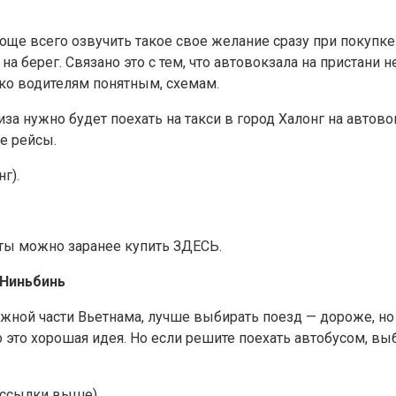
роще всего озвучить такое свое желание сразу при покупк
на берег. Связано это с тем, что автовокзала на пристани 
ько водителям понятным, схемам.
иза нужно будет поехать на такси в город Халонг на автово
е рейсы.
г).
леты можно заранее купить ЗДЕСЬ.
 Ниньбинь
южной части Вьетнама, лучше выбирать поезд — дороже, но
то это хорошая идея. Но если решите поехать автобусом, 
(ссылки выше).