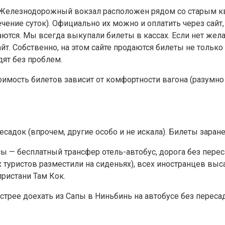
 Железнодорожный вокзал расположен рядом со старым кв
чение суток). Официально их можно и оплатить через сайт, 
аются. Мы всегда выкупали билеты в кассах. Если нет жел
йт. Собственно, на этом сайте продаются билеты не только
одят без проблем.
Стоимость билетов зависит от комфортности вагона (разум
есадок (впрочем, другие особо и не искала). Билеты заран
ы — бесплатный трансфер отель-автобус, дорога без перес
 туристов разместили на сиденьях), всех иностранцев выс
ристани Там Кок.
стрее доехать из Сапы в Ниньбинь на автобусе без пересад