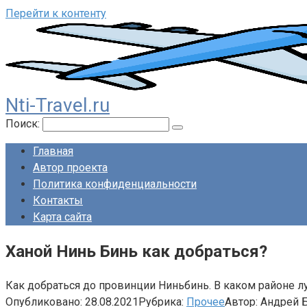
Перейти к контенту
Nti-Travel.ru
Поиск:
Главная
Автор проекта
Политика конфиденциальности
Контакты
Карта сайта
Ханой Нинь Бинь как добраться?
Как добраться до провинции Ниньбинь. В каком районе л
Опубликовано:
28.08.2021
Рубрика:
Прочее
Автор:
Андрей 