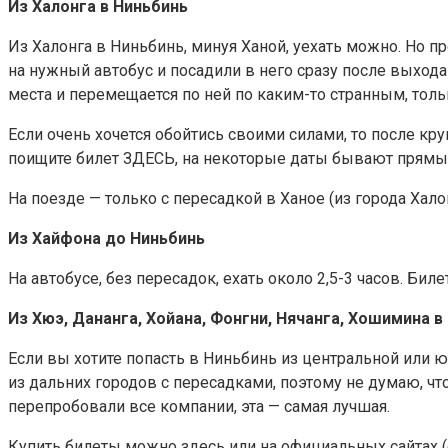
Из Халонга в Ниньбинь
Из Халонга в Ниньбинь, минуя Ханой, уехать можно. Но п
на нужный автобус и посадили в него сразу после выхода 
места и перемещается по ней по каким-то странным, тол
Если очень хочется обойтись своими силами, то после кру
поищите билет ЗДЕСЬ, на некоторые даты бывают прямы
На поезде — только с пересадкой в Ханое (из города Халон
Из Хайфона до Ниньбинь
На автобусе, без пересадок, ехать около 2,5-3 часов. Би
Из Хюэ, Дананга, Хойана, Фонгни, Нячанга, Хошимина в
Если вы хотите попасть в Ниньбинь из центральной или 
из дальних городов с пересадками, поэтому не думаю, ч
перепробовали все компании, эта — самая лучшая.
Купить билеты можно здесь или на официальных сайтах 