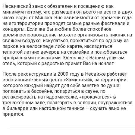
Несвижский замок обязателен к посещению как
минимум потому, что размещен он всего на всего в двух
часах езды от Минска. Вне зависимости от времени года
на его территории проводят самые разные фестивали и
концерты. Если же Вы любите более спокойное
времяпрепровождение, можете организовать пикник на
свежем воздухе, искупаться, прокатиться по одному из
парков на велосипеде либо карете, насладиться
теплотой летних вечеров на скамейке и полюбоваться
прекрасными пейзажами. Здесь же к Вашим услугам
отель, который с радостью примет Вас на ночлег.
После реконструкции в 2009 году в Несвиже работает
восстановительный центр «Замковый», на территории
которого каждый найдет для себя занятие по душе:
поплавать в бассейне, попариться в сауне, по
релаксировать на гидромассаже, «прокачаться» в
тренажёрном зале, позагорать в солярии, поупражняться
в бильярде или настольном теннисе – скучать явно не
придется.