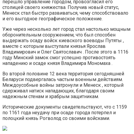
перешло управление городом, провозгласил его
столицей своего княжества. Получив новый статус,
Менеск стал быстро развиваться, чему способствовало
и его выгодное географическое положение.
Уже через несколько лет город стал настолько мощным
оборонительным сооружением, что был способен
выдержать осаду войск киевского воеводы Путяты ,
вместе с которым выступали князья Ярослав
Владимирович и Олег Святославич . После этого в 1116
году Минский замок смог успешно противостоять
нападению и осаде князя Владимира Мономаха .
Во второй половине 12 века территория сегодняшней
Беларуси подвергалась частым военным действиям.
Междоусобные войны затронули и Менеск , который
сдерживал натиск нападающих, благодаря своим
надежным стенам и храбрым защитникам.
Исторические документы свидетельствуют, что с 1159
по 1161 года неудачу при осаде города потерпел и
полоцкий князь Рогволод со своими войсками.