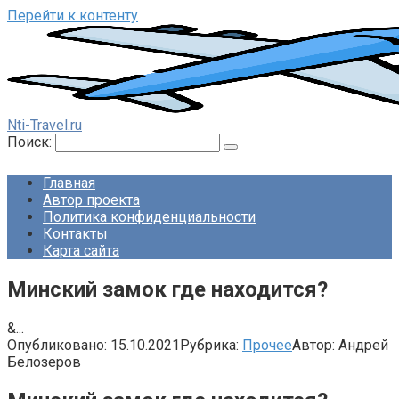
Перейти к контенту
Nti-Travel.ru
Поиск:
Главная
Автор проекта
Политика конфиденциальности
Контакты
Карта сайта
Минский замок где находится?
&...
Опубликовано:
15.10.2021
Рубрика:
Прочее
Автор:
Андрей
Белозеров