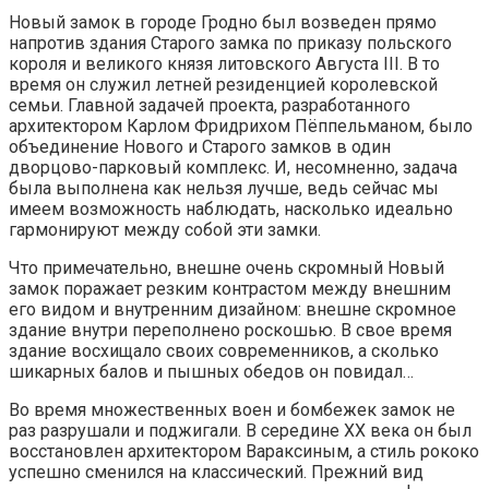
Новый замок в городе Гродно был возведен прямо
напротив здания Старого замка по приказу польского
короля и великого князя литовского Августа III. В то
время он служил летней резиденцией королевской
семьи. Главной задачей проекта, разработанного
архитектором Карлом Фридрихом Пёппельманом, было
объединение Нового и Старого замков в один
дворцово-парковый комплекс. И, несомненно, задача
была выполнена как нельзя лучше, ведь сейчас мы
имеем возможность наблюдать, насколько идеально
гармонируют между собой эти замки.
Что примечательно, внешне очень скромный Новый
замок поражает резким контрастом между внешним
его видом и внутренним дизайном: внешне скромное
здание внутри переполнено роскошью. В свое время
здание восхищало своих современников, а сколько
шикарных балов и пышных обедов он повидал…
Во время множественных воен и бомбежек замок не
раз разрушали и поджигали. В середине ХХ века он был
восстановлен архитектором Вараксиным, а стиль рококо
успешно сменился на классический. Прежний вид