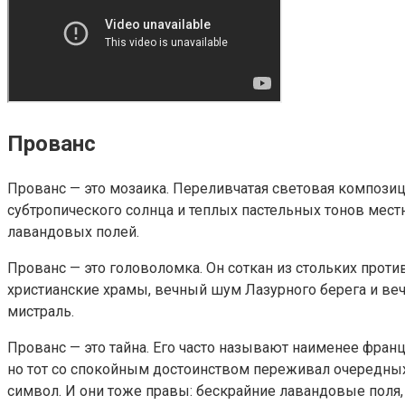
Прованс
Прованс — это мозаика. Переливчатая световая композици
субтропического солнца и теплых пастельных тонов мест
лавандовых полей.
Прованс — это головоломка. Он соткан из стольких проти
христианские храмы, вечный шум Лазурного берега и ве
мистраль.
Прованс — это тайна. Его часто называют наименее франц
но тот со спокойным достоинством переживал очередных хо
символ. И они тоже правы: бескрайние лавандовые поля