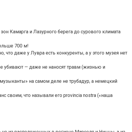
зон Камарга и Лазурного берега до сурового климата
ольше 700 м!
что даже у Лувра есть конкуренты, а у этого музея нет
не убивают — даже не наносят травм (жизнью и
музыканты» на самом деле не трубадур, а немецкий
своим, что называли его provincia nostra («наша
 не из расположенных в регионе Марселя и Ниццы, а из