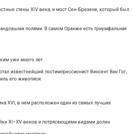
тные стены XIV века, и мост Сен-Брезене, который был
авандовыми полями. В самом Оранже есть триумфальная
ким уже много лет.
отал известнейший постимпрессионист Винсент Ван Гог,
иль его живописи.
а XVI, в нем расположен один из самых лучших
йки XI–XV веков и потрясающими видами долин.
асивейшими местами