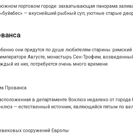
м южном портовом городе: захватывающая панорама залива
буйабес» — вкуснейший рыбный суп, уютные старые двори
ованса
бенно они придутся по душе любителям старины: римский а
императоре Августе, монастырь Сен-Трофим, возведенный 
ждый из них, потребуется очень много времени.
ма Прованса
расположенная в департаменте Воклюз недалеко от города
оклюз — естественный источник, являющийся пятым по вел
невековых сооружений Европы