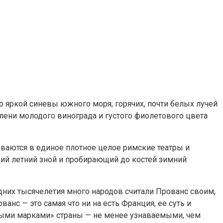
о яркой синевы южного моря; горячих, почти белых лучей
елени молодого винограда и густого фиолетового цвета
ываются в единое плотное целое римские театры и
ий летний зной и пробирающий до костей зимний
едних тысячелетия много народов считали Прованс своим,
нс — это самая что ни на есть Франция, ее суть и
овыми марками» страны — не менее узнаваемыми, чем