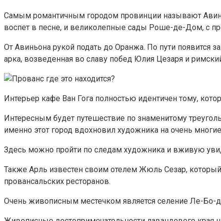
Самым романтичным городом провинции называют Авиньон
воспет в песне, и великолепные сады Роше-де-Дом, с п
От Авиньона рукой подать до Оранжа. По пути появится
арка, возведенная во славу побед Юлия Цезаря и римский
Интерьер кафе Ван Гога полностью идентичен тому, кото
Интересным будет путешествие по знаменитому треугольн
именно этот город вдохновил художника на очень многие
Здесь можно пройти по следам художника и вживую увид
Также Арль известен своим отелем Жюль Сезар, которы
провансальских ресторанов.
Очень живописным местечком является селение Ле-Бо-де
Живописные достопримечательности лавандового края на