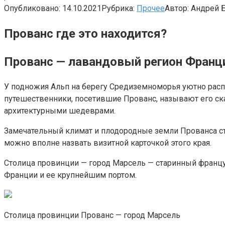
Опубликовано:
14.10.2021
Рубрика:
Прочее
Автор:
Андрей 
Прованс где это находится?
Прованс — лавандовый регион Франц
У подножия Альп на берегу Средиземноморья уютно распо
путешественники, посетившие Прованс, называют его ска
архитектурными шедеврами.
Замечательный климат и плодородные земли Прованса ста
можно вполне назвать визитной карточкой этого края.
Столица провинции — город Марсель — старинный франц
Франции и ее крупнейшим портом.
Столица провинции Прованс — город Марсель