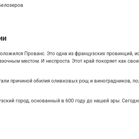
Белозеров
ии
ложился Прованс. Это одна из французских провинций, ис
зочным местом. И неспроста. Этот край покоряет как сво
ли причиной обилия оливковых рощ и виноградников, поле
узский город, основанный в 600 году до нашей эры. Сег