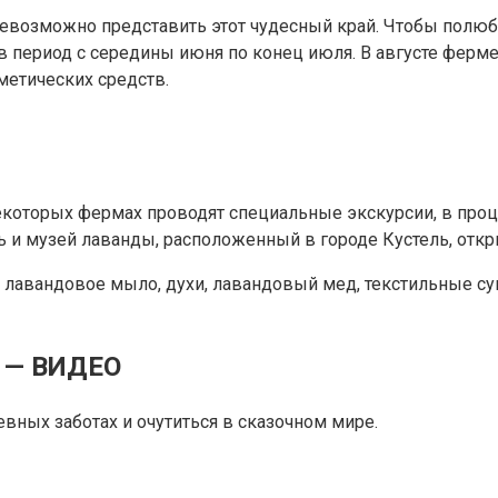
й невозможно представить этот чудесный край. Чтобы по
 в период с середины июня по конец июля. В августе ферм
метических средств.
некоторых фермах проводят специальные экскурсии, в про
 и музей лаванды, расположенный в городе Кустель, откры
и лавандовое мыло, духи, лавандовый мед, текстильные 
 — ВИДЕО
вных заботах и очутиться в сказочном мире.