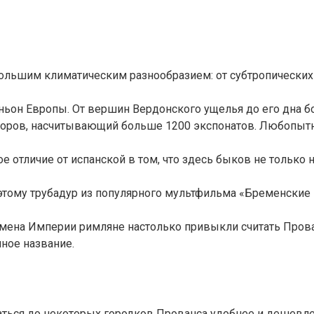
ольшим климатическим разнообразием: от субтропических 
ньон Европы. От вершин Вердонского ущелья до его дна б
ров, насчитывающий больше 1200 экспонатов. Любопытно, 
 отличие от испанской в том, что здесь быков не только 
этому трубадур из популярного мультфильма «Бременские 
ена Империи римляне настолько привыкли считать Прованс 
нное название.
аться до некоторых городков Прованса удобнее и дешевле