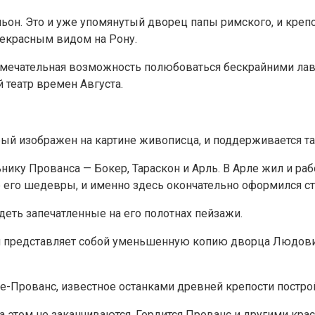
. Это и уже упомянутый дворец папы римского, и крепос
рекрасным видом на Рону.
 замечательная возможность полюбоваться бескрайними л
 театр времен Августа.
рый изображен на картине живописца, и поддерживается та
ику Прованса — Бокер, Тараскон и Арль. В Арле жил и раб
 его шедевры, и именно здесь окончательно оформился ст
еть запечатленные на его полотнах пейзажи.
й представляет собой уменьшенную копию дворца Людовик
-Прованс, известное останками древней крепости постро
 этом не заканчиваются. Гордится Прованс и другими кр