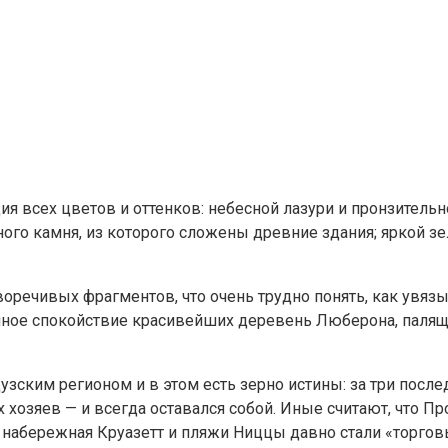
я всех цветов и оттенков: небесной лазури и пронзительн
ного камня, из которого сложены древние здания; яркой з
воречивых фрагментов, что очень трудно понять, как увяз
чное спокойствие красивейших деревень Люберона, палящ
узским регионом и в этом есть зерно истины: за три посл
зяев — и всегда оставался собой. Иные считают, что Прова
, набережная Круазетт и пляжи Ниццы давно стали «торг