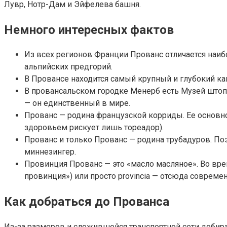
Лувр, Нотр-Дам и Эйфелева башня.
Немного интересных фактов
Из всех регионов Франции Прованс отличается наиб
альпийских предгорий.
В Провансе находится самый крупный и глубокий ка
В провансальском городке Менерб есть Музей штопо
— он единственный в мире.
Прованс — родина французской корриды. Ее основное
здоровьем рискует лишь тореадор).
Прованс и только Прованс — родина трубадуров. По
миннезингер.
Провинция Прованс — это «масло масляное». Во врем
провинция») или просто provincia — отсюда совреме
Как добраться до Прованса
Из-за размеров и сложившейся транспортной сети добир